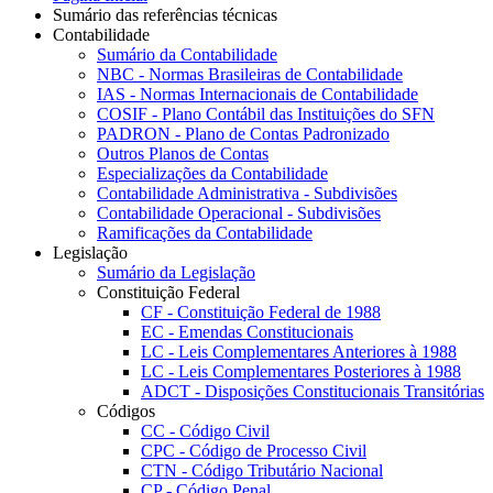
Sumário das referências técnicas
Contabilidade
Sumário da Contabilidade
NBC - Normas Brasileiras de Contabilidade
IAS - Normas Internacionais de Contabilidade
COSIF - Plano Contábil das Instituições do SFN
PADRON - Plano de Contas Padronizado
Outros Planos de Contas
Especializações da Contabilidade
Contabilidade Administrativa - Subdivisões
Contabilidade Operacional - Subdivisões
Ramificações da Contabilidade
Legislação
Sumário da Legislação
Constituição Federal
CF - Constituição Federal de 1988
EC - Emendas Constitucionais
LC - Leis Complementares Anteriores à 1988
LC - Leis Complementares Posteriores à 1988
ADCT - Disposições Constitucionais Transitórias
Códigos
CC - Código Civil
CPC - Código de Processo Civil
CTN - Código Tributário Nacional
CP - Código Penal