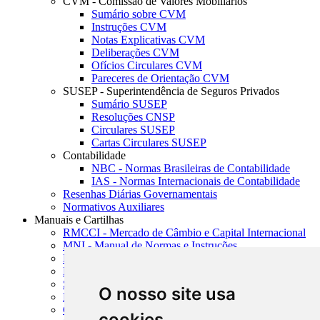
CVM - Comissão de Valores Mobiliários
Sumário sobre CVM
Instruções CVM
Notas Explicativas CVM
Deliberações CVM
Ofícios Circulares CVM
Pareceres de Orientação CVM
SUSEP - Superintendência de Seguros Privados
Sumário SUSEP
Resoluções CNSP
Circulares SUSEP
Cartas Circulares SUSEP
Contabilidade
NBC - Normas Brasileiras de Contabilidade
IAS - Normas Internacionais de Contabilidade
Resenhas Diárias Governamentais
Normativos Auxiliares
Manuais e Cartilhas
RMCCI - Mercado de Câmbio e Capital Internacional
MNI - Manual de Normas e Instruções
MTVM - Manual de Títulos e Valores Mobiliários
MCR - Manual de Crédito Rural
SISORF - Manual de Organização do SFN
O nosso site usa
MASUP - Manual de Supervisão Bancária
CADOC - Catálogo de Documentos
cookies