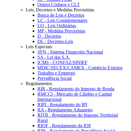
Outros Códigos e CLT
Leis, Decretos e Medidas Provisórias
Busca de Leis e Decretos
LC - Leis Complementares
LO - Leis Ordinárias
MP - Medidas Provisórias
D - Decretos
DL - Decretos-Leis
Leis Especiais
SFN - Sistema Financeiro Nacional
SA - Lei das S.A.
ICMS - CONFAZ/SINIEF
MDIC/SECEX/CAMEX - Comércio Exterior
Trabalho e Emprego
Previdência Social
Regulamentos
RIR - Regulamento do Imposto de Renda
RMCCI - Mercado de Câmbio e Capital
Internacional
RIPI - Regulamento do IPI
RA - Regulamento Aduaneiro
RITR - Regulamento do Imposto Territorial
Rural
RIOF - Regulamento do IOF
RPS - Regulamento da Previdência Social