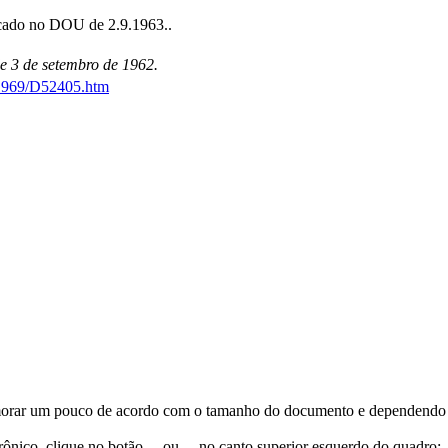
icado no DOU de 2.9.1963..
de 3 de setembro de 1962.
0-1969/D52405.htm
orar um pouco de acordo com o tamanho do documento e dependendo d
trônico, clique no botão
ou
no canto superior esquerdo do quadro;