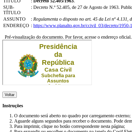
TÍTULO
:
Decreto 52.405/1963
.
SUB-
:
Decreto N.º 52.405, de 27 de Agosto de 1963. Publ
TÍTULO
ASSUNTO
:
Regulamenta o disposto no art. 45 da Lei nº 4.131, 
ENDEREÇO
:
https://www.planalto.gov.br/ccivil_03/decreto/195
Pré-visualização do documento. Por favor, acesse o endereço oficial.
Voltar
Instruções
O documento será aberto no quadro por carregamento externo;
Aguarde alguns segundos para receber o documento. Pode dem
Para imprimir, clique no botão correspondente nesta página;
Para expandir ou encolher o documento na janela do Cosif Ele