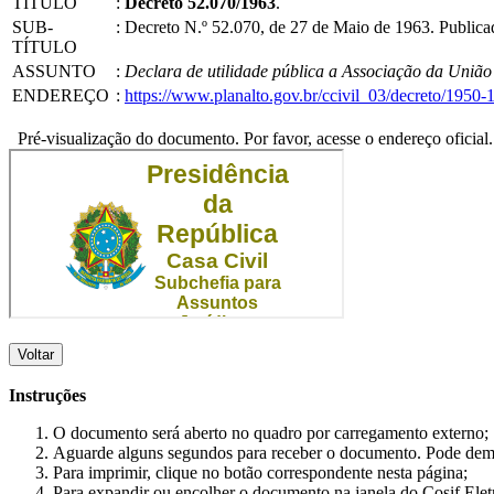
TÍTULO
:
Decreto 52.070/1963
.
SUB-
:
Decreto N.º 52.070, de 27 de Maio de 1963. Public
TÍTULO
ASSUNTO
:
Declara de utilidade pública a Associação da União
ENDEREÇO
:
https://www.planalto.gov.br/ccivil_03/decreto/195
Pré-visualização do documento. Por favor, acesse o endereço oficial.
Voltar
Instruções
O documento será aberto no quadro por carregamento externo;
Aguarde alguns segundos para receber o documento. Pode dem
Para imprimir, clique no botão correspondente nesta página;
Para expandir ou encolher o documento na janela do Cosif Ele