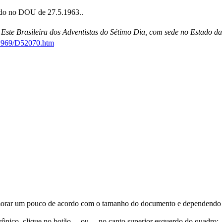
ado no DOU de 27.5.1963..
 Este Brasileira dos Adventistas do Sétimo Dia, com sede no Estado 
0-1969/D52070.htm
orar um pouco de acordo com o tamanho do documento e dependendo d
trônico, clique no botão
ou
no canto superior esquerdo do quadro;