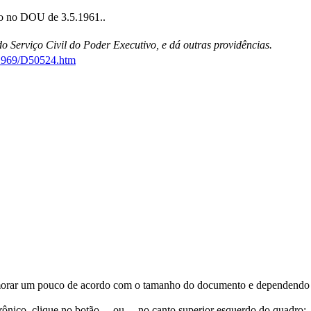
do no DOU de 3.5.1961..
o Serviço Civil do Poder Executivo, e dá outras providências.
0-1969/D50524.htm
orar um pouco de acordo com o tamanho do documento e dependendo d
trônico, clique no botão
ou
no canto superior esquerdo do quadro;