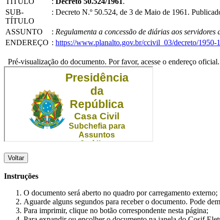
TÍTULO
:
Decreto 50.524/1961
.
SUB-
:
Decreto N.º 50.524, de 3 de Maio de 1961. Publica
TÍTULO
ASSUNTO
:
Regulamenta a concessão de diárias aos servidores d
ENDEREÇO
:
https://www.planalto.gov.br/ccivil_03/decreto/195
Pré-visualização do documento. Por favor, acesse o endereço oficial.
Voltar
Instruções
O documento será aberto no quadro por carregamento externo;
Aguarde alguns segundos para receber o documento. Pode dem
Para imprimir, clique no botão correspondente nesta página;
Para expandir ou encolher o documento na janela do Cosif Ele