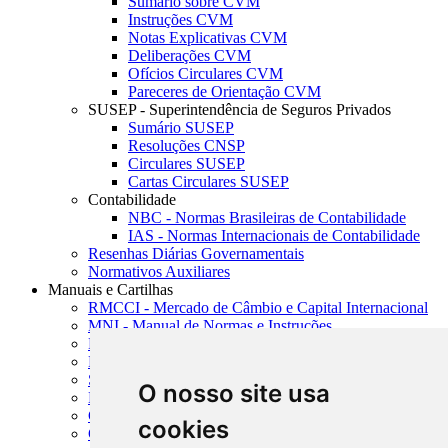
Sumário sobre CVM
Instruções CVM
Notas Explicativas CVM
Deliberações CVM
Ofícios Circulares CVM
Pareceres de Orientação CVM
SUSEP - Superintendência de Seguros Privados
Sumário SUSEP
Resoluções CNSP
Circulares SUSEP
Cartas Circulares SUSEP
Contabilidade
NBC - Normas Brasileiras de Contabilidade
IAS - Normas Internacionais de Contabilidade
Resenhas Diárias Governamentais
Normativos Auxiliares
Manuais e Cartilhas
RMCCI - Mercado de Câmbio e Capital Internacional
MNI - Manual de Normas e Instruções
MTVM - Manual de Títulos e Valores Mobiliários
MCR - Manual de Crédito Rural
SISORF - Manual de Organização do SFN
O nosso site usa
MASUP - Manual de Supervisão Bancária
CADOC - Catálogo de Documentos
cookies
CNAE-CONCLA - Classificação Nacional de