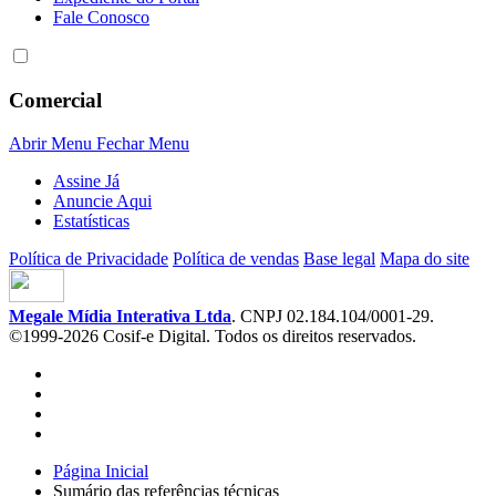
Fale Conosco
Comercial
Abrir Menu
Fechar Menu
Assine Já
Anuncie Aqui
Estatísticas
Política de Privacidade
Política de vendas
Base legal
Mapa do site
Megale Mídia Interativa Ltda
. CNPJ 02.184.104/0001-29.
©1999-2026 Cosif-e Digital. Todos os direitos reservados.
Página Inicial
Sumário das referências técnicas