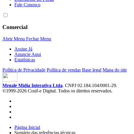
Fale Conosco
Comercial
Abrir Menu
Fechar Menu
Assine Já
Anuncie Aqui
Estatísticas
Política de Privacidade
Política de vendas
Base legal
Mapa do site
Megale Mídia Interativa Ltda
. CNPJ 02.184.104/0001-29.
©1999-2026 Cosif-e Digital. Todos os direitos reservados.
Página Inicial
Sumário das referências técnicas