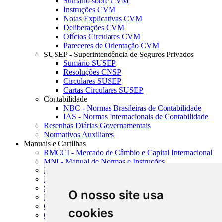
Sumário sobre CVM
Instruções CVM
Notas Explicativas CVM
Deliberações CVM
Ofícios Circulares CVM
Pareceres de Orientação CVM
SUSEP - Superintendência de Seguros Privados
Sumário SUSEP
Resoluções CNSP
Circulares SUSEP
Cartas Circulares SUSEP
Contabilidade
NBC - Normas Brasileiras de Contabilidade
IAS - Normas Internacionais de Contabilidade
Resenhas Diárias Governamentais
Normativos Auxiliares
Manuais e Cartilhas
RMCCI - Mercado de Câmbio e Capital Internacional
MNI - Manual de Normas e Instruções
MTVM - Manual de Títulos e Valores Mobiliários
MCR - Manual de Crédito Rural
SISORF - Manual de Organização do SFN
O nosso site usa
MASUP - Manual de Supervisão Bancária
CADOC - Catálogo de Documentos
cookies
CNAE-CONCLA - Classificação Nacional de