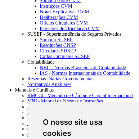
Sumário sobre CVM
Instruções CVM
Notas Explicativas CVM
Deliberações CVM
Ofícios Circulares CVM
Pareceres de Orientação CVM
SUSEP - Superintendência de Seguros Privados
Sumário SUSEP
Resoluções CNSP
Circulares SUSEP
Cartas Circulares SUSEP
Contabilidade
NBC - Normas Brasileiras de Contabilidade
IAS - Normas Internacionais de Contabilidade
Resenhas Diárias Governamentais
Normativos Auxiliares
Manuais e Cartilhas
RMCCI - Mercado de Câmbio e Capital Internacional
MNI - Manual de Normas e Instruções
MTVM - Manual de Títulos e Valores Mobiliários
MCR - Manual de Crédito Rural
SISORF - Manual de Organização do SFN
O nosso site usa
MASUP - Manual de Supervisão Bancária
CADOC - Catálogo de Documentos
cookies
CNAE-CONCLA - Classificação Nacional de