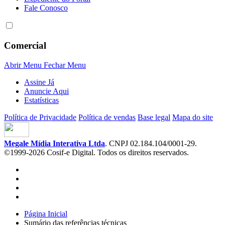
Fale Conosco
Comercial
Abrir Menu
Fechar Menu
Assine Já
Anuncie Aqui
Estatísticas
Política de Privacidade
Política de vendas
Base legal
Mapa do site
Megale Mídia Interativa Ltda
. CNPJ 02.184.104/0001-29.
©1999-2026 Cosif-e Digital. Todos os direitos reservados.
Página Inicial
Sumário das referências técnicas