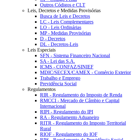
Outros Códigos e CLT
Leis, Decretos e Medidas Provisórias
Busca de Leis e Decretos
LC - Leis Complementares
LO - Leis Ordinárias
MP - Medidas Provisórias
D - Decretos
DL - Decretos-Leis
Leis Especiais
SFN - Sistema Financeiro Nacional
SA - Lei das S.A.
ICMS - CONFAZ/SINIEF
MDIC/SECEX/CAMEX - Comércio Exterior
Trabalho e Emprego
Previdência Social
Regulamentos
RIR - Regulamento do Imposto de Renda
RMCCI - Mercado de Câmbio e Capital
Internacional
RIPI - Regulamento do IPI
RA - Regulamento Aduaneiro
RITR - Regulamento do Imposto Territorial
Rural
RIOF - Regulamento do IOF
RPS - Regulamento da Previdência Social