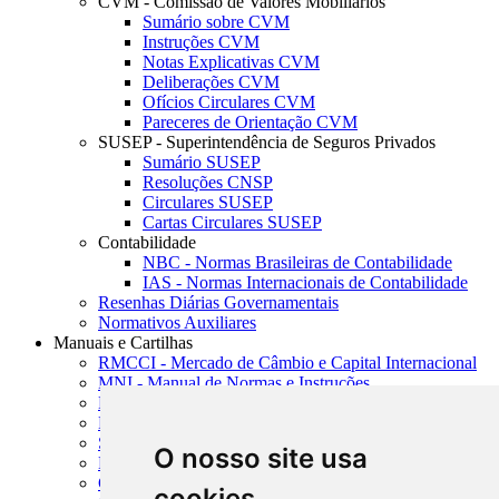
CVM - Comissão de Valores Mobiliários
Sumário sobre CVM
Instruções CVM
Notas Explicativas CVM
Deliberações CVM
Ofícios Circulares CVM
Pareceres de Orientação CVM
SUSEP - Superintendência de Seguros Privados
Sumário SUSEP
Resoluções CNSP
Circulares SUSEP
Cartas Circulares SUSEP
Contabilidade
NBC - Normas Brasileiras de Contabilidade
IAS - Normas Internacionais de Contabilidade
Resenhas Diárias Governamentais
Normativos Auxiliares
Manuais e Cartilhas
RMCCI - Mercado de Câmbio e Capital Internacional
MNI - Manual de Normas e Instruções
MTVM - Manual de Títulos e Valores Mobiliários
MCR - Manual de Crédito Rural
SISORF - Manual de Organização do SFN
O nosso site usa
MASUP - Manual de Supervisão Bancária
CADOC - Catálogo de Documentos
cookies