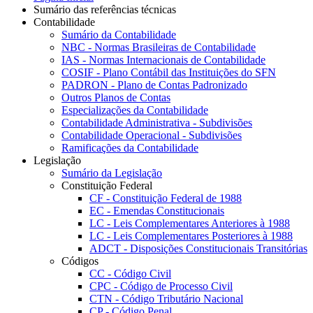
Sumário das referências técnicas
Contabilidade
Sumário da Contabilidade
NBC - Normas Brasileiras de Contabilidade
IAS - Normas Internacionais de Contabilidade
COSIF - Plano Contábil das Instituições do SFN
PADRON - Plano de Contas Padronizado
Outros Planos de Contas
Especializações da Contabilidade
Contabilidade Administrativa - Subdivisões
Contabilidade Operacional - Subdivisões
Ramificações da Contabilidade
Legislação
Sumário da Legislação
Constituição Federal
CF - Constituição Federal de 1988
EC - Emendas Constitucionais
LC - Leis Complementares Anteriores à 1988
LC - Leis Complementares Posteriores à 1988
ADCT - Disposições Constitucionais Transitórias
Códigos
CC - Código Civil
CPC - Código de Processo Civil
CTN - Código Tributário Nacional
CP - Código Penal