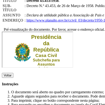
TÍTULO
:
Decreto 43.453/1958
.
SUB-
:
Decreto N.º 43.453, de 26 de Março de 1958. Publi
TÍTULO
ASSUNTO
:
Declara de utilidade pública a Associação de Pais e
ENDEREÇO
:
https://www.planalto.gov.br/ccivil_03/decreto/195
Pré-visualização do documento. Por favor, acesse o endereço oficial.
Voltar
Instruções
O documento será aberto no quadro por carregamento externo;
Aguarde alguns segundos para receber o documento. Pode dem
Para imprimir, clique no botão correspondente nesta página;
Para expandir ou encolher o documento na janela do Cosif Ele