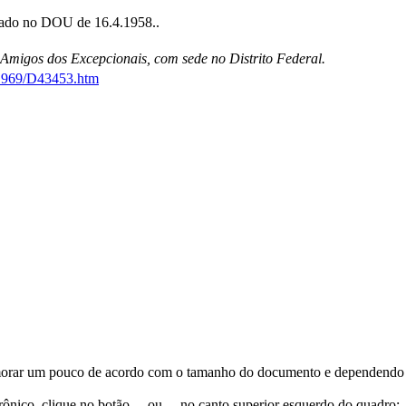
cado no DOU de 16.4.1958..
 Amigos dos Excepcionais, com sede no Distrito Federal.
0-1969/D43453.htm
orar um pouco de acordo com o tamanho do documento e dependendo d
trônico, clique no botão
ou
no canto superior esquerdo do quadro;