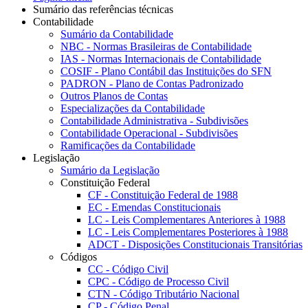
Sumário das referências técnicas
Contabilidade
Sumário da Contabilidade
NBC - Normas Brasileiras de Contabilidade
IAS - Normas Internacionais de Contabilidade
COSIF - Plano Contábil das Instituições do SFN
PADRON - Plano de Contas Padronizado
Outros Planos de Contas
Especializações da Contabilidade
Contabilidade Administrativa - Subdivisões
Contabilidade Operacional - Subdivisões
Ramificações da Contabilidade
Legislação
Sumário da Legislação
Constituição Federal
CF - Constituição Federal de 1988
EC - Emendas Constitucionais
LC - Leis Complementares Anteriores à 1988
LC - Leis Complementares Posteriores à 1988
ADCT - Disposições Constitucionais Transitórias
Códigos
CC - Código Civil
CPC - Código de Processo Civil
CTN - Código Tributário Nacional
CP - Código Penal