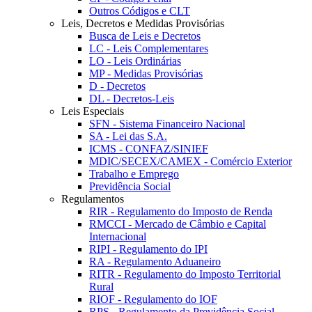
Outros Códigos e CLT
Leis, Decretos e Medidas Provisórias
Busca de Leis e Decretos
LC - Leis Complementares
LO - Leis Ordinárias
MP - Medidas Provisórias
D - Decretos
DL - Decretos-Leis
Leis Especiais
SFN - Sistema Financeiro Nacional
SA - Lei das S.A.
ICMS - CONFAZ/SINIEF
MDIC/SECEX/CAMEX - Comércio Exterior
Trabalho e Emprego
Previdência Social
Regulamentos
RIR - Regulamento do Imposto de Renda
RMCCI - Mercado de Câmbio e Capital
Internacional
RIPI - Regulamento do IPI
RA - Regulamento Aduaneiro
RITR - Regulamento do Imposto Territorial
Rural
RIOF - Regulamento do IOF
RPS - Regulamento da Previdência Social