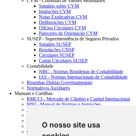
CVM - Comissão de Valores Mobiliários
Sumário sobre CVM
Instruções CVM
Notas Explicativas CVM
Deliberações CVM
Ofícios Circulares CVM
Pareceres de Orientação CVM
SUSEP - Superintendência de Seguros Privados
Sumário SUSEP
Resoluções CNSP
Circulares SUSEP
Cartas Circulares SUSEP
Contabilidade
NBC - Normas Brasileiras de Contabilidade
IAS - Normas Internacionais de Contabilidade
Resenhas Diárias Governamentais
Normativos Auxiliares
Manuais e Cartilhas
RMCCI - Mercado de Câmbio e Capital Internacional
MNI - Manual de Normas e Instruções
MTVM - Manual de Títulos e Valores Mobiliários
MCR - Manual de Crédito Rural
SISORF - Manual de Organização do SFN
O nosso site usa
MASUP - Manual de Supervisão Bancária
CADOC - Catálogo de Documentos
cookies