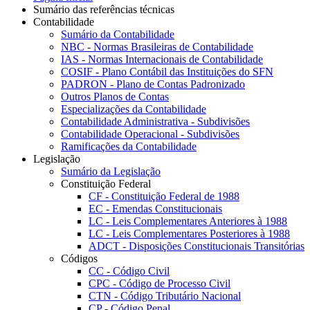
Sumário das referências técnicas
Contabilidade
Sumário da Contabilidade
NBC - Normas Brasileiras de Contabilidade
IAS - Normas Internacionais de Contabilidade
COSIF - Plano Contábil das Instituições do SFN
PADRON - Plano de Contas Padronizado
Outros Planos de Contas
Especializações da Contabilidade
Contabilidade Administrativa - Subdivisões
Contabilidade Operacional - Subdivisões
Ramificações da Contabilidade
Legislação
Sumário da Legislação
Constituição Federal
CF - Constituição Federal de 1988
EC - Emendas Constitucionais
LC - Leis Complementares Anteriores à 1988
LC - Leis Complementares Posteriores à 1988
ADCT - Disposições Constitucionais Transitórias
Códigos
CC - Código Civil
CPC - Código de Processo Civil
CTN - Código Tributário Nacional
CP - Código Penal