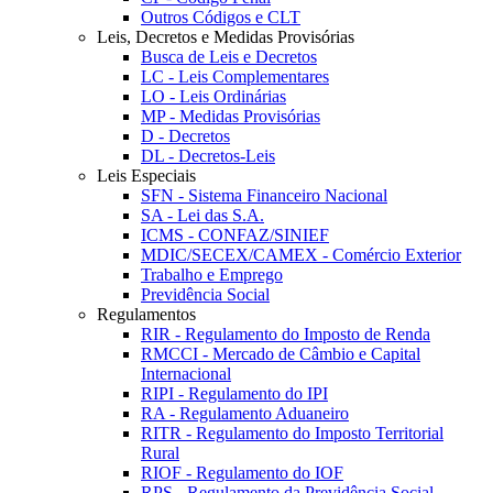
Outros Códigos e CLT
Leis, Decretos e Medidas Provisórias
Busca de Leis e Decretos
LC - Leis Complementares
LO - Leis Ordinárias
MP - Medidas Provisórias
D - Decretos
DL - Decretos-Leis
Leis Especiais
SFN - Sistema Financeiro Nacional
SA - Lei das S.A.
ICMS - CONFAZ/SINIEF
MDIC/SECEX/CAMEX - Comércio Exterior
Trabalho e Emprego
Previdência Social
Regulamentos
RIR - Regulamento do Imposto de Renda
RMCCI - Mercado de Câmbio e Capital
Internacional
RIPI - Regulamento do IPI
RA - Regulamento Aduaneiro
RITR - Regulamento do Imposto Territorial
Rural
RIOF - Regulamento do IOF
RPS - Regulamento da Previdência Social