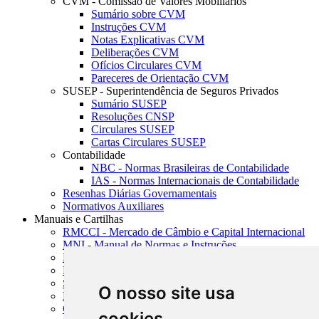
CVM - Comissão de Valores Mobiliários
Sumário sobre CVM
Instruções CVM
Notas Explicativas CVM
Deliberações CVM
Ofícios Circulares CVM
Pareceres de Orientação CVM
SUSEP - Superintendência de Seguros Privados
Sumário SUSEP
Resoluções CNSP
Circulares SUSEP
Cartas Circulares SUSEP
Contabilidade
NBC - Normas Brasileiras de Contabilidade
IAS - Normas Internacionais de Contabilidade
Resenhas Diárias Governamentais
Normativos Auxiliares
Manuais e Cartilhas
RMCCI - Mercado de Câmbio e Capital Internacional
MNI - Manual de Normas e Instruções
MTVM - Manual de Títulos e Valores Mobiliários
MCR - Manual de Crédito Rural
SISORF - Manual de Organização do SFN
O nosso site usa
MASUP - Manual de Supervisão Bancária
CADOC - Catálogo de Documentos
cookies