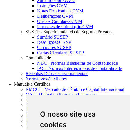
Sumário sobre CVM
Instruções CVM
Notas Explicativas CVM
Deliberações CVM
Ofícios Circulares CVM
Pareceres de Orientação CVM
SUSEP - Superintendência de Seguros Privados
Sumário SUSEP
Resoluções CNSP
Circulares SUSEP
Cartas Circulares SUSEP
Contabilidade
NBC - Normas Brasileiras de Contabilidade
IAS - Normas Internacionais de Contabilidade
Resenhas Diárias Governamentais
Normativos Auxiliares
Manuais e Cartilhas
RMCCI - Mercado de Câmbio e Capital Internacional
MNI - Manual de Normas e Instruções
MTVM - Manual de Títulos e Valores Mobiliários
MCR - Manual de Crédito Rural
SISORF - Manual de Organização do SFN
O nosso site usa
MASUP - Manual de Supervisão Bancária
CADOC - Catálogo de Documentos
cookies
CNAE-CONCLA - Classificação Nacional de