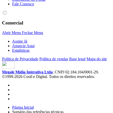
Fale Conosco
Comercial
Abrir Menu
Fechar Menu
Assine Já
Anuncie Aqui
Estatísticas
Política de Privacidade
Política de vendas
Base legal
Mapa do site
Megale Mídia Interativa Ltda
. CNPJ 02.184.104/0001-29.
©1999-2026 Cosif-e Digital. Todos os direitos reservados.
Página Inicial
Sumário das referências técnicas