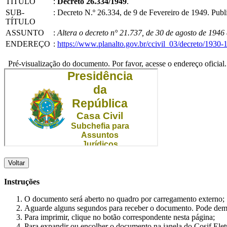
TÍTULO
:
Decreto 26.334/1949
.
SUB-
:
Decreto N.º 26.334, de 9 de Fevereiro de 1949. Pub
TÍTULO
ASSUNTO
:
Altera o decreto n° 21.737, de 30 de agosto de 1946 
ENDEREÇO
:
https://www.planalto.gov.br/ccivil_03/decreto/193
Pré-visualização do documento. Por favor, acesse o endereço oficial.
Voltar
Instruções
O documento será aberto no quadro por carregamento externo;
Aguarde alguns segundos para receber o documento. Pode dem
Para imprimir, clique no botão correspondente nesta página;
Para expandir ou encolher o documento na janela do Cosif Ele