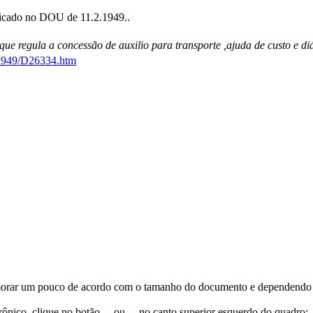
licado no DOU de 11.2.1949..
que regula a concessão de auxilio para transporte ,ajuda de custo e di
0-1949/D26334.htm
orar um pouco de acordo com o tamanho do documento e dependendo d
trônico, clique no botão
ou
no canto superior esquerdo do quadro;