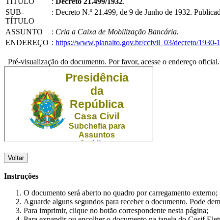
TÍTULO
:
Decreto 21.499/1932
.
SUB-
:
Decreto N.º 21.499, de 9 de Junho de 1932. Public
TÍTULO
ASSUNTO
:
Cria a Caixa de Mobilização Bancária.
ENDEREÇO
:
https://www.planalto.gov.br/ccivil_03/decreto/193
Pré-visualização do documento. Por favor, acesse o endereço oficial.
Voltar
Instruções
O documento será aberto no quadro por carregamento externo;
Aguarde alguns segundos para receber o documento. Pode dem
Para imprimir, clique no botão correspondente nesta página;
Para expandir ou encolher o documento na janela do Cosif Ele