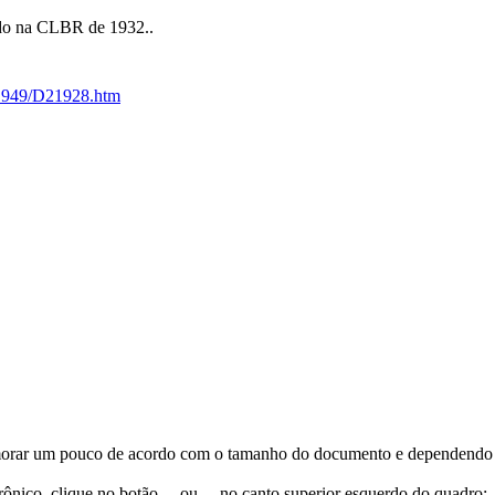
ado na CLBR de 1932..
0-1949/D21928.htm
orar um pouco de acordo com o tamanho do documento e dependendo d
trônico, clique no botão
ou
no canto superior esquerdo do quadro;