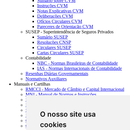
Sumário sobre CVM
Instruções CVM
Notas Explicativas CVM
Deliberações CVM
Ofícios Circulares CVM
Pareceres de Orientação CVM
SUSEP - Superintendência de Seguros Privados
Sumário SUSEP
Resoluções CNSP
Circulares SUSEP
Cartas Circulares SUSEP
Contabilidade
NBC - Normas Brasileiras de Contabilidade
IAS - Normas Internacionais de Contabilidade
Resenhas Diárias Governamentais
Normativos Auxiliares
Manuais e Cartilhas
RMCCI - Mercado de Câmbio e Capital Internacional
MNI - Manual de Normas e Instruções
MTVM - Manual de Títulos e Valores Mobiliários
MCR - Manual de Crédito Rural
SISORF - Manual de Organização do SFN
O nosso site usa
MASUP - Manual de Supervisão Bancária
CADOC - Catálogo de Documentos
cookies
CNAE-CONCLA - Classificação Nacional de