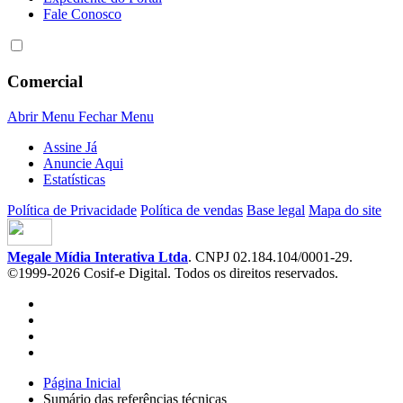
Fale Conosco
Comercial
Abrir Menu
Fechar Menu
Assine Já
Anuncie Aqui
Estatísticas
Política de Privacidade
Política de vendas
Base legal
Mapa do site
Megale Mídia Interativa Ltda
. CNPJ 02.184.104/0001-29.
©1999-2026 Cosif-e Digital. Todos os direitos reservados.
Página Inicial
Sumário das referências técnicas