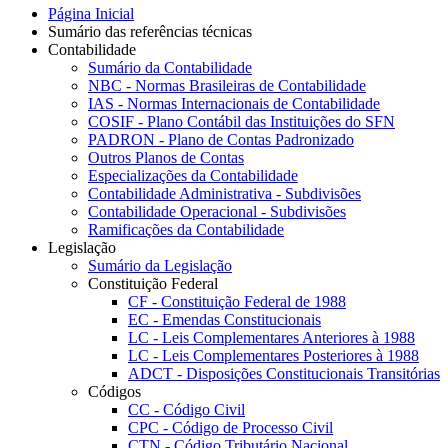
Página Inicial
Sumário das referências técnicas
Contabilidade
Sumário da Contabilidade
NBC - Normas Brasileiras de Contabilidade
IAS - Normas Internacionais de Contabilidade
COSIF - Plano Contábil das Instituições do SFN
PADRON - Plano de Contas Padronizado
Outros Planos de Contas
Especializações da Contabilidade
Contabilidade Administrativa - Subdivisões
Contabilidade Operacional - Subdivisões
Ramificações da Contabilidade
Legislação
Sumário da Legislação
Constituição Federal
CF - Constituição Federal de 1988
EC - Emendas Constitucionais
LC - Leis Complementares Anteriores à 1988
LC - Leis Complementares Posteriores à 1988
ADCT - Disposições Constitucionais Transitórias
Códigos
CC - Código Civil
CPC - Código de Processo Civil
CTN - Código Tributário Nacional