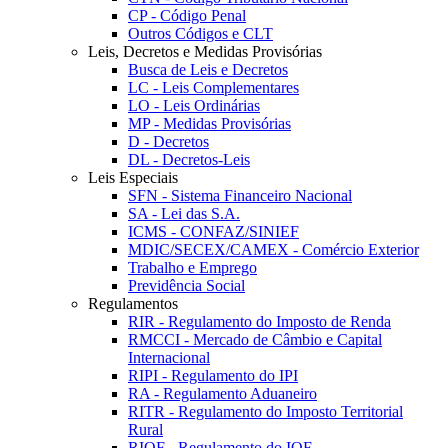
CP - Código Penal
Outros Códigos e CLT
Leis, Decretos e Medidas Provisórias
Busca de Leis e Decretos
LC - Leis Complementares
LO - Leis Ordinárias
MP - Medidas Provisórias
D - Decretos
DL - Decretos-Leis
Leis Especiais
SFN - Sistema Financeiro Nacional
SA - Lei das S.A.
ICMS - CONFAZ/SINIEF
MDIC/SECEX/CAMEX - Comércio Exterior
Trabalho e Emprego
Previdência Social
Regulamentos
RIR - Regulamento do Imposto de Renda
RMCCI - Mercado de Câmbio e Capital
Internacional
RIPI - Regulamento do IPI
RA - Regulamento Aduaneiro
RITR - Regulamento do Imposto Territorial
Rural
RIOF - Regulamento do IOF