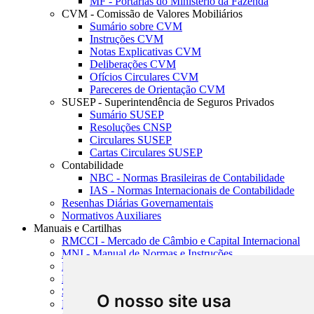
MF - Portarias do Ministério da Fazenda
CVM - Comissão de Valores Mobiliários
Sumário sobre CVM
Instruções CVM
Notas Explicativas CVM
Deliberações CVM
Ofícios Circulares CVM
Pareceres de Orientação CVM
SUSEP - Superintendência de Seguros Privados
Sumário SUSEP
Resoluções CNSP
Circulares SUSEP
Cartas Circulares SUSEP
Contabilidade
NBC - Normas Brasileiras de Contabilidade
IAS - Normas Internacionais de Contabilidade
Resenhas Diárias Governamentais
Normativos Auxiliares
Manuais e Cartilhas
RMCCI - Mercado de Câmbio e Capital Internacional
MNI - Manual de Normas e Instruções
MTVM - Manual de Títulos e Valores Mobiliários
MCR - Manual de Crédito Rural
SISORF - Manual de Organização do SFN
O nosso site usa
MASUP - Manual de Supervisão Bancária