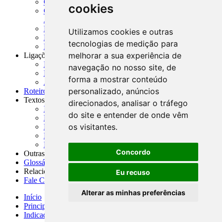
CADOC - Catálogo de Documentos
cookies
CNAE-CONCLA - Classificação Nacional de
Atividades Econômicas
PMF - Cartilhas do BCB
Utilizamos cookies e outras
Manuais Auxiliares do BCB e Cosif-e
tecnologias de medição para
Resenhas Diárias Governamentais
melhorar a sua experiência de
Ligações Externas
Links Úteis
navegação no nosso site, de
Presidência da República
forma a mostrar conteúdo
Agências Nacionais Reguladoras
personalizado, anúncios
Roteiros para Estudos
Textos
direcionados, analisar o tráfego
Índice de Textos
do site e entender de onde vêm
Editorial
os visitantes.
Monografias
Na Imprensa
Fórum de Discussão
Concordo
Outras ferramentas
Glossário
Relacionamento
Eu recuso
Fale Conosco
Alterar as minhas preferências
Início
Principais notícias
Indicadores