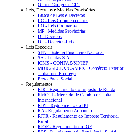
Outros Códigos e CLT
Leis, Decretos e Medidas Provisórias
Busca de Leis e Decretos
LC - Leis Complementares
LO - Leis Ordinárias
MP - Medidas Provisórias
D - Decretos
DL - Decretos-Leis
Leis Especiais
SFN - Sistema Financeiro Nacional
SA - Lei das S.A.
ICMS - CONFAZ/SINIEF
MDIC/SECEX/CAMEX - Comércio Exterior
Trabalho e Emprego
Previdência Social
Regulamentos
RIR - Regulamento do Imposto de Renda
RMCCI - Mercado de Câmbio e Capital
Internacional
RIPI - Regulamento do IPI
RA - Regulamento Aduaneiro
RITR - Regulamento do Imposto Territorial
Rural
RIOF - Regulamento do IOF
RPS - Regulamento da Previdência Social