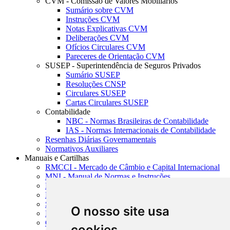
CVM - Comissão de Valores Mobiliários
Sumário sobre CVM
Instruções CVM
Notas Explicativas CVM
Deliberações CVM
Ofícios Circulares CVM
Pareceres de Orientação CVM
SUSEP - Superintendência de Seguros Privados
Sumário SUSEP
Resoluções CNSP
Circulares SUSEP
Cartas Circulares SUSEP
Contabilidade
NBC - Normas Brasileiras de Contabilidade
IAS - Normas Internacionais de Contabilidade
Resenhas Diárias Governamentais
Normativos Auxiliares
Manuais e Cartilhas
RMCCI - Mercado de Câmbio e Capital Internacional
MNI - Manual de Normas e Instruções
MTVM - Manual de Títulos e Valores Mobiliários
MCR - Manual de Crédito Rural
SISORF - Manual de Organização do SFN
O nosso site usa
MASUP - Manual de Supervisão Bancária
CADOC - Catálogo de Documentos
cookies