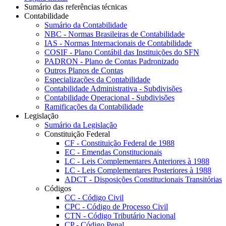
Sumário das referências técnicas
Contabilidade
Sumário da Contabilidade
NBC - Normas Brasileiras de Contabilidade
IAS - Normas Internacionais de Contabilidade
COSIF - Plano Contábil das Instituições do SFN
PADRON - Plano de Contas Padronizado
Outros Planos de Contas
Especializações da Contabilidade
Contabilidade Administrativa - Subdivisões
Contabilidade Operacional - Subdivisões
Ramificações da Contabilidade
Legislação
Sumário da Legislação
Constituição Federal
CF - Constituição Federal de 1988
EC - Emendas Constitucionais
LC - Leis Complementares Anteriores à 1988
LC - Leis Complementares Posteriores à 1988
ADCT - Disposições Constitucionais Transitórias
Códigos
CC - Código Civil
CPC - Código de Processo Civil
CTN - Código Tributário Nacional
CP - Código Penal