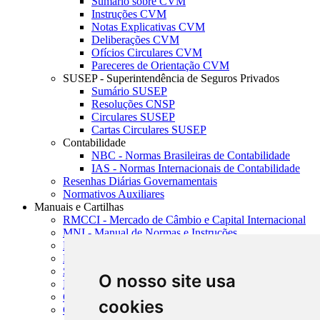
Sumário sobre CVM
Instruções CVM
Notas Explicativas CVM
Deliberações CVM
Ofícios Circulares CVM
Pareceres de Orientação CVM
SUSEP - Superintendência de Seguros Privados
Sumário SUSEP
Resoluções CNSP
Circulares SUSEP
Cartas Circulares SUSEP
Contabilidade
NBC - Normas Brasileiras de Contabilidade
IAS - Normas Internacionais de Contabilidade
Resenhas Diárias Governamentais
Normativos Auxiliares
Manuais e Cartilhas
RMCCI - Mercado de Câmbio e Capital Internacional
MNI - Manual de Normas e Instruções
MTVM - Manual de Títulos e Valores Mobiliários
MCR - Manual de Crédito Rural
SISORF - Manual de Organização do SFN
O nosso site usa
MASUP - Manual de Supervisão Bancária
CADOC - Catálogo de Documentos
cookies
CNAE-CONCLA - Classificação Nacional de