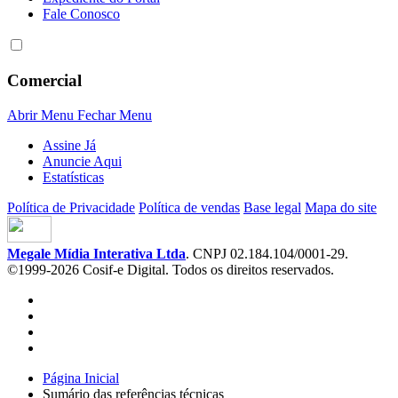
Fale Conosco
Comercial
Abrir Menu
Fechar Menu
Assine Já
Anuncie Aqui
Estatísticas
Política de Privacidade
Política de vendas
Base legal
Mapa do site
Megale Mídia Interativa Ltda
. CNPJ 02.184.104/0001-29.
©1999-2026 Cosif-e Digital. Todos os direitos reservados.
Página Inicial
Sumário das referências técnicas