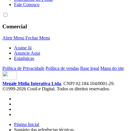
Fale Conosco
Comercial
Abrir Menu
Fechar Menu
Assine Já
Anuncie Aqui
Estatísticas
Política de Privacidade
Política de vendas
Base legal
Mapa do site
Megale Mídia Interativa Ltda
. CNPJ 02.184.104/0001-29.
©1999-2026 Cosif-e Digital. Todos os direitos reservados.
Página Inicial
Sumário das referências técnicas