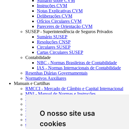
Sumário sobre CVM
Instruções CVM
Notas Explicativas CVM
Deliberações CVM
Ofícios Circulares CVM
Pareceres de Orientação CVM
SUSEP - Superintendência de Seguros Privados
Sumário SUSEP
Resoluções CNSP
Circulares SUSEP
Cartas Circulares SUSEP
Contabilidade
NBC - Normas Brasileiras de Contabilidade
IAS - Normas Internacionais de Contabilidade
Resenhas Diárias Governamentais
Normativos Auxiliares
Manuais e Cartilhas
RMCCI - Mercado de Câmbio e Capital Internacional
MNI - Manual de Normas e Instruções
MTVM - Manual de Títulos e Valores Mobiliários
MCR - Manual de Crédito Rural
SISORF - Manual de Organização do SFN
O nosso site usa
MASUP - Manual de Supervisão Bancária
CADOC - Catálogo de Documentos
cookies
CNAE-CONCLA - Classificação Nacional de