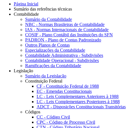
Página Inicial
Sumário das referências técnicas
Contabilidade
Sumário da Contabilidade
NBC - Normas Brasileiras de Contabilidade
IAS - Normas Internacionais de Contabilidade
COSIF - Plano Contábil das Instituições do SFN
PADRON - Plano de Contas Padronizado
Outros Planos de Contas
Especializações da Contabilidade
Contabilidade Administrativa - Subdivisões
Contabilidade Operacional - Subdivisões
Ramificações da Contabilidade
Legislação
Sumário da Legislação
Constituição Federal
CF - Constituição Federal de 1988
EC - Emendas Constitucionais
LC - Leis Complementares Anteriores à 1988
LC - Leis Complementares Posteriores à 1988
ADCT - Disposições Constitucionais Transitórias
Códigos
CC - Código Civil
CPC - Código de Processo Civil
CTN - Código Tributário Nacional