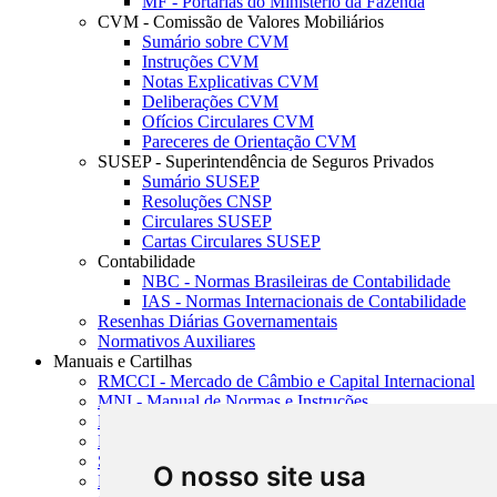
MF - Portarias do Ministério da Fazenda
CVM - Comissão de Valores Mobiliários
Sumário sobre CVM
Instruções CVM
Notas Explicativas CVM
Deliberações CVM
Ofícios Circulares CVM
Pareceres de Orientação CVM
SUSEP - Superintendência de Seguros Privados
Sumário SUSEP
Resoluções CNSP
Circulares SUSEP
Cartas Circulares SUSEP
Contabilidade
NBC - Normas Brasileiras de Contabilidade
IAS - Normas Internacionais de Contabilidade
Resenhas Diárias Governamentais
Normativos Auxiliares
Manuais e Cartilhas
RMCCI - Mercado de Câmbio e Capital Internacional
MNI - Manual de Normas e Instruções
MTVM - Manual de Títulos e Valores Mobiliários
MCR - Manual de Crédito Rural
SISORF - Manual de Organização do SFN
O nosso site usa
MASUP - Manual de Supervisão Bancária