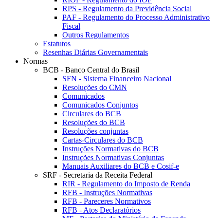
RPS - Regulamento da Previdência Social
PAF - Regulamento do Processo Administrativo
Fiscal
Outros Regulamentos
Estatutos
Resenhas Diárias Governamentais
Normas
BCB - Banco Central do Brasil
SFN - Sistema Financeiro Nacional
Resoluções do CMN
Comunicados
Comunicados Conjuntos
Circulares do BCB
Resoluções do BCB
Resoluções conjuntas
Cartas-Circulares do BCB
Instruções Normativas do BCB
Instruções Normativas Conjuntas
Manuais Auxiliares do BCB e Cosif-e
SRF - Secretaria da Receita Federal
RIR - Regulamento do Imposto de Renda
RFB - Instruções Normativas
RFB - Pareceres Normativos
RFB - Atos Declaratórios