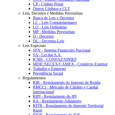
CP - Código Penal
Outros Códigos e CLT
Leis, Decretos e Medidas Provisórias
Busca de Leis e Decretos
LC - Leis Complementares
LO - Leis Ordinárias
MP - Medidas Provisórias
D - Decretos
DL - Decretos-Leis
Leis Especiais
SFN - Sistema Financeiro Nacional
SA - Lei das S.A.
ICMS - CONFAZ/SINIEF
MDIC/SECEX/CAMEX - Comércio Exterior
Trabalho e Emprego
Previdência Social
Regulamentos
RIR - Regulamento do Imposto de Renda
RMCCI - Mercado de Câmbio e Capital
Internacional
RIPI - Regulamento do IPI
RA - Regulamento Aduaneiro
RITR - Regulamento do Imposto Territorial
Rural
RIOF - Regulamento do IOF