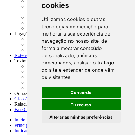
CADOC - Catálogo de Documentos
cookies
CNAE-CONCLA - Classificação Nacional de
Atividades Econômicas
PMF - Cartilhas do BCB
Utilizamos cookies e outras
Manuais Auxiliares do BCB e Cosif-e
tecnologias de medição para
Resenhas Diárias Governamentais
melhorar a sua experiência de
Ligações Externas
Links Úteis
navegação no nosso site, de
Presidência da República
forma a mostrar conteúdo
Agências Nacionais Reguladoras
personalizado, anúncios
Roteiros para Estudos
Textos
direcionados, analisar o tráfego
Índice de Textos
do site e entender de onde vêm
Editorial
os visitantes.
Monografias
Na Imprensa
Fórum de Discussão
Concordo
Outras ferramentas
Glossário
Relacionamento
Eu recuso
Fale Conosco
Alterar as minhas preferências
Início
Principais notícias
Indicadores