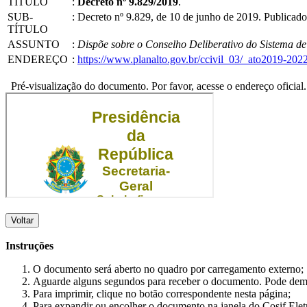
TÍTULO
:
Decreto nº 9.829/2019
.
SUB-
:
Decreto nº 9.829, de 10 de junho de 2019. Publica
TÍTULO
ASSUNTO
:
Dispõe sobre o Conselho Deliberativo do Sistema d
ENDEREÇO
:
https://www.planalto.gov.br/ccivil_03/_ato2019-20
Pré-visualização do documento. Por favor, acesse o endereço oficial.
Voltar
Instruções
O documento será aberto no quadro por carregamento externo;
Aguarde alguns segundos para receber o documento. Pode dem
Para imprimir, clique no botão correspondente nesta página;
Para expandir ou encolher o documento na janela do Cosif Ele