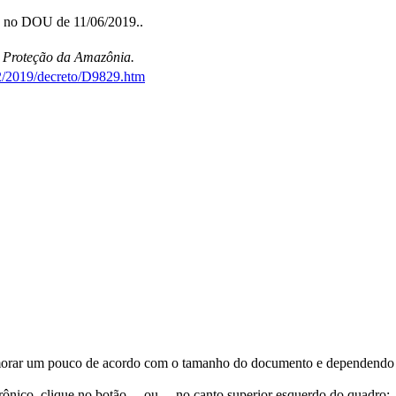
do no DOU de 11/06/2019..
e Proteção da Amazônia.
22/2019/decreto/D9829.htm
orar um pouco de acordo com o tamanho do documento e dependendo d
trônico, clique no botão
ou
no canto superior esquerdo do quadro;