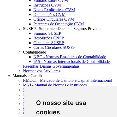
Sumário sobre CVM
Instruções CVM
Notas Explicativas CVM
Deliberações CVM
Ofícios Circulares CVM
Pareceres de Orientação CVM
SUSEP - Superintendência de Seguros Privados
Sumário SUSEP
Resoluções CNSP
Circulares SUSEP
Cartas Circulares SUSEP
Contabilidade
NBC - Normas Brasileiras de Contabilidade
IAS - Normas Internacionais de Contabilidade
Resenhas Diárias Governamentais
Normativos Auxiliares
Manuais e Cartilhas
RMCCI - Mercado de Câmbio e Capital Internacional
MNI - Manual de Normas e Instruções
MTVM - Manual de Títulos e Valores Mobiliários
MCR - Manual de Crédito Rural
SISORF - Manual de Organização do SFN
O nosso site usa
MASUP - Manual de Supervisão Bancária
CADOC - Catálogo de Documentos
cookies
CNAE-CONCLA - Classificação Nacional de