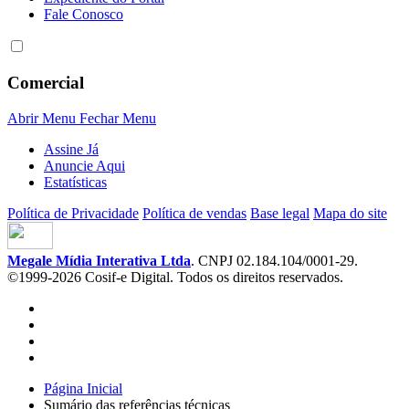
Fale Conosco
Comercial
Abrir Menu
Fechar Menu
Assine Já
Anuncie Aqui
Estatísticas
Política de Privacidade
Política de vendas
Base legal
Mapa do site
Megale Mídia Interativa Ltda
. CNPJ 02.184.104/0001-29.
©1999-2026 Cosif-e Digital. Todos os direitos reservados.
Página Inicial
Sumário das referências técnicas