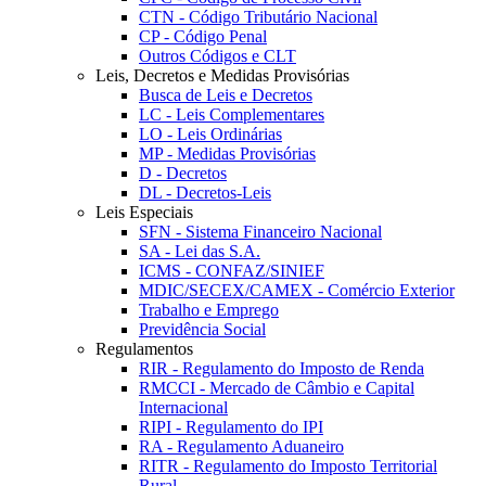
CTN - Código Tributário Nacional
CP - Código Penal
Outros Códigos e CLT
Leis, Decretos e Medidas Provisórias
Busca de Leis e Decretos
LC - Leis Complementares
LO - Leis Ordinárias
MP - Medidas Provisórias
D - Decretos
DL - Decretos-Leis
Leis Especiais
SFN - Sistema Financeiro Nacional
SA - Lei das S.A.
ICMS - CONFAZ/SINIEF
MDIC/SECEX/CAMEX - Comércio Exterior
Trabalho e Emprego
Previdência Social
Regulamentos
RIR - Regulamento do Imposto de Renda
RMCCI - Mercado de Câmbio e Capital
Internacional
RIPI - Regulamento do IPI
RA - Regulamento Aduaneiro
RITR - Regulamento do Imposto Territorial
Rural