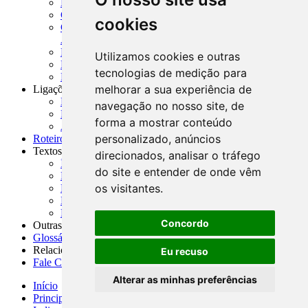
MASUP - Manual de Supervisão Bancária
CADOC - Catálogo de Documentos
cookies
CNAE-CONCLA - Classificação Nacional de
Atividades Econômicas
PMF - Cartilhas do BCB
Utilizamos cookies e outras
Manuais Auxiliares do BCB e Cosif-e
tecnologias de medição para
Resenhas Diárias Governamentais
melhorar a sua experiência de
Ligações Externas
Links Úteis
navegação no nosso site, de
Presidência da República
forma a mostrar conteúdo
Agências Nacionais Reguladoras
personalizado, anúncios
Roteiros para Estudos
Textos
direcionados, analisar o tráfego
Índice de Textos
do site e entender de onde vêm
Editorial
os visitantes.
Monografias
Na Imprensa
Fórum de Discussão
Concordo
Outras ferramentas
Glossário
Relacionamento
Eu recuso
Fale Conosco
Alterar as minhas preferências
Início
Principais notícias