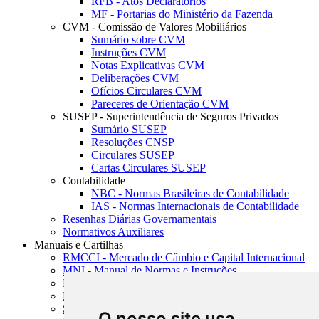
RFB - Atos Declaratórios
MF - Portarias do Ministério da Fazenda
CVM - Comissão de Valores Mobiliários
Sumário sobre CVM
Instruções CVM
Notas Explicativas CVM
Deliberações CVM
Ofícios Circulares CVM
Pareceres de Orientação CVM
SUSEP - Superintendência de Seguros Privados
Sumário SUSEP
Resoluções CNSP
Circulares SUSEP
Cartas Circulares SUSEP
Contabilidade
NBC - Normas Brasileiras de Contabilidade
IAS - Normas Internacionais de Contabilidade
Resenhas Diárias Governamentais
Normativos Auxiliares
Manuais e Cartilhas
RMCCI - Mercado de Câmbio e Capital Internacional
MNI - Manual de Normas e Instruções
MTVM - Manual de Títulos e Valores Mobiliários
MCR - Manual de Crédito Rural
SISORF - Manual de Organização do SFN
O nosso site usa