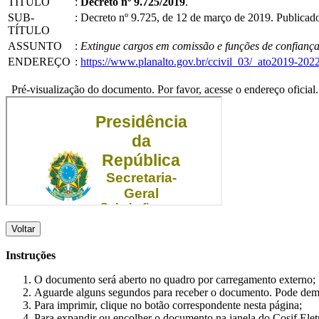
TÍTULO
:
Decreto nº 9.725/2019
.
SUB-
:
Decreto nº 9.725, de 12 de março de 2019. Publica
TÍTULO
ASSUNTO
:
Extingue cargos em comissão e funções de confiança 
ENDEREÇO
:
https://www.planalto.gov.br/ccivil_03/_ato2019-20
Pré-visualização do documento. Por favor, acesse o endereço oficial.
Voltar
Instruções
O documento será aberto no quadro por carregamento externo;
Aguarde alguns segundos para receber o documento. Pode dem
Para imprimir, clique no botão correspondente nesta página;
Para expandir ou encolher o documento na janela do Cosif Ele