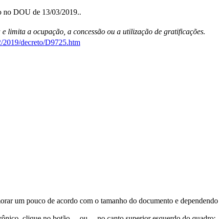
do no DOU de 13/03/2019..
e limita a ocupação, a concessão ou a utilização de gratificações.
22/2019/decreto/D9725.htm
orar um pouco de acordo com o tamanho do documento e dependendo d
trônico, clique no botão
ou
no canto superior esquerdo do quadro;