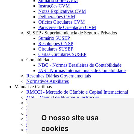
Sumário sobre CVM
Instruções CVM
Notas Explicativas CVM
Deliberações CVM
Ofícios Circulares CVM
Pareceres de Orientação CVM
SUSEP - Superintendência de Seguros Privados
Sumário SUSEP
Resoluções CNSP
Circulares SUSEP
Cartas Circulares SUSEP
Contabilidade
NBC - Normas Brasileiras de Contabilidade
IAS - Normas Internacionais de Contabilidade
Resenhas Diárias Governamentais
Normativos Auxiliares
Manuais e Cartilhas
RMCCI - Mercado de Câmbio e Capital Internacional
MNI - Manual de Normas e Instruções
MTVM - Manual de Títulos e Valores Mobiliários
MCR - Manual de Crédito Rural
SISORF - Manual de Organização do SFN
O nosso site usa
MASUP - Manual de Supervisão Bancária
CADOC - Catálogo de Documentos
cookies
CNAE-CONCLA - Classificação Nacional de