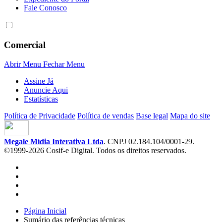
Fale Conosco
Comercial
Abrir Menu
Fechar Menu
Assine Já
Anuncie Aqui
Estatísticas
Política de Privacidade
Política de vendas
Base legal
Mapa do site
Megale Mídia Interativa Ltda
. CNPJ 02.184.104/0001-29.
©1999-2026 Cosif-e Digital. Todos os direitos reservados.
Página Inicial
Sumário das referências técnicas