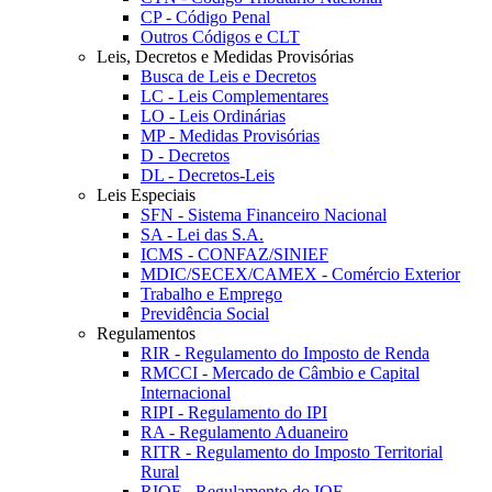
CP - Código Penal
Outros Códigos e CLT
Leis, Decretos e Medidas Provisórias
Busca de Leis e Decretos
LC - Leis Complementares
LO - Leis Ordinárias
MP - Medidas Provisórias
D - Decretos
DL - Decretos-Leis
Leis Especiais
SFN - Sistema Financeiro Nacional
SA - Lei das S.A.
ICMS - CONFAZ/SINIEF
MDIC/SECEX/CAMEX - Comércio Exterior
Trabalho e Emprego
Previdência Social
Regulamentos
RIR - Regulamento do Imposto de Renda
RMCCI - Mercado de Câmbio e Capital
Internacional
RIPI - Regulamento do IPI
RA - Regulamento Aduaneiro
RITR - Regulamento do Imposto Territorial
Rural
RIOF - Regulamento do IOF