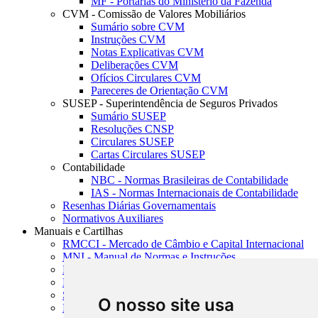
MF - Portarias do Ministério da Fazenda
CVM - Comissão de Valores Mobiliários
Sumário sobre CVM
Instruções CVM
Notas Explicativas CVM
Deliberações CVM
Ofícios Circulares CVM
Pareceres de Orientação CVM
SUSEP - Superintendência de Seguros Privados
Sumário SUSEP
Resoluções CNSP
Circulares SUSEP
Cartas Circulares SUSEP
Contabilidade
NBC - Normas Brasileiras de Contabilidade
IAS - Normas Internacionais de Contabilidade
Resenhas Diárias Governamentais
Normativos Auxiliares
Manuais e Cartilhas
RMCCI - Mercado de Câmbio e Capital Internacional
MNI - Manual de Normas e Instruções
MTVM - Manual de Títulos e Valores Mobiliários
MCR - Manual de Crédito Rural
SISORF - Manual de Organização do SFN
O nosso site usa
MASUP - Manual de Supervisão Bancária