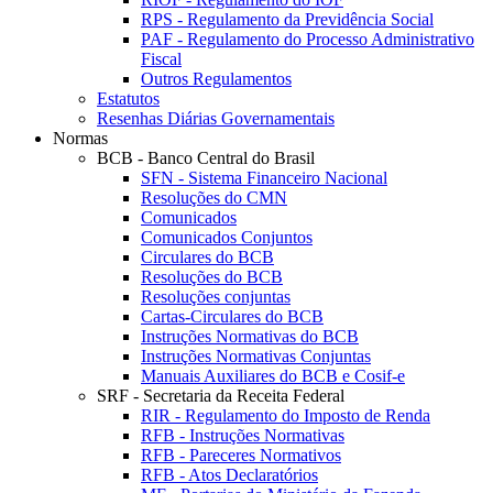
RPS - Regulamento da Previdência Social
PAF - Regulamento do Processo Administrativo
Fiscal
Outros Regulamentos
Estatutos
Resenhas Diárias Governamentais
Normas
BCB - Banco Central do Brasil
SFN - Sistema Financeiro Nacional
Resoluções do CMN
Comunicados
Comunicados Conjuntos
Circulares do BCB
Resoluções do BCB
Resoluções conjuntas
Cartas-Circulares do BCB
Instruções Normativas do BCB
Instruções Normativas Conjuntas
Manuais Auxiliares do BCB e Cosif-e
SRF - Secretaria da Receita Federal
RIR - Regulamento do Imposto de Renda
RFB - Instruções Normativas
RFB - Pareceres Normativos
RFB - Atos Declaratórios