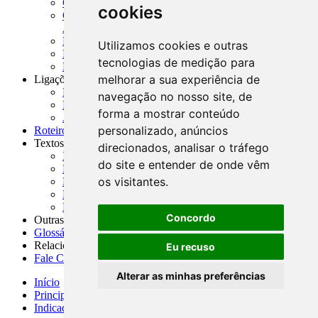
CADOC - Catálogo de Documentos
cookies
CNAE-CONCLA - Classificação Nacional de
Atividades Econômicas
PMF - Cartilhas do BCB
Utilizamos cookies e outras
Manuais Auxiliares do BCB e Cosif-e
tecnologias de medição para
Resenhas Diárias Governamentais
melhorar a sua experiência de
Ligações Externas
Links Úteis
navegação no nosso site, de
Presidência da República
forma a mostrar conteúdo
Agências Nacionais Reguladoras
personalizado, anúncios
Roteiros para Estudos
Textos
direcionados, analisar o tráfego
Índice de Textos
do site e entender de onde vêm
Editorial
os visitantes.
Monografias
Na Imprensa
Fórum de Discussão
Concordo
Outras ferramentas
Glossário
Relacionamento
Eu recuso
Fale Conosco
Alterar as minhas preferências
Início
Principais notícias
Indicadores