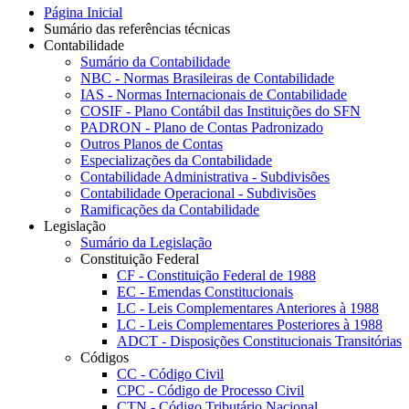
Página Inicial
Sumário das referências técnicas
Contabilidade
Sumário da Contabilidade
NBC - Normas Brasileiras de Contabilidade
IAS - Normas Internacionais de Contabilidade
COSIF - Plano Contábil das Instituições do SFN
PADRON - Plano de Contas Padronizado
Outros Planos de Contas
Especializações da Contabilidade
Contabilidade Administrativa - Subdivisões
Contabilidade Operacional - Subdivisões
Ramificações da Contabilidade
Legislação
Sumário da Legislação
Constituição Federal
CF - Constituição Federal de 1988
EC - Emendas Constitucionais
LC - Leis Complementares Anteriores à 1988
LC - Leis Complementares Posteriores à 1988
ADCT - Disposições Constitucionais Transitórias
Códigos
CC - Código Civil
CPC - Código de Processo Civil
CTN - Código Tributário Nacional