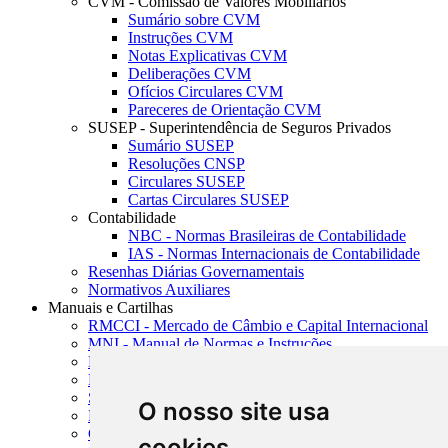
CVM - Comissão de Valores Mobiliários
Sumário sobre CVM
Instruções CVM
Notas Explicativas CVM
Deliberações CVM
Ofícios Circulares CVM
Pareceres de Orientação CVM
SUSEP - Superintendência de Seguros Privados
Sumário SUSEP
Resoluções CNSP
Circulares SUSEP
Cartas Circulares SUSEP
Contabilidade
NBC - Normas Brasileiras de Contabilidade
IAS - Normas Internacionais de Contabilidade
Resenhas Diárias Governamentais
Normativos Auxiliares
Manuais e Cartilhas
RMCCI - Mercado de Câmbio e Capital Internacional
MNI - Manual de Normas e Instruções
MTVM - Manual de Títulos e Valores Mobiliários
MCR - Manual de Crédito Rural
SISORF - Manual de Organização do SFN
O nosso site usa
MASUP - Manual de Supervisão Bancária
CADOC - Catálogo de Documentos
cookies