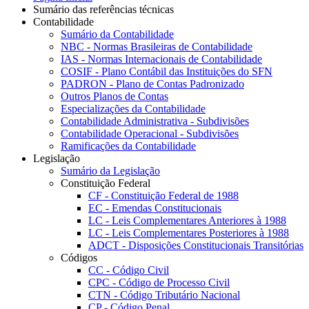
Sumário das referências técnicas
Contabilidade
Sumário da Contabilidade
NBC - Normas Brasileiras de Contabilidade
IAS - Normas Internacionais de Contabilidade
COSIF - Plano Contábil das Instituições do SFN
PADRON - Plano de Contas Padronizado
Outros Planos de Contas
Especializações da Contabilidade
Contabilidade Administrativa - Subdivisões
Contabilidade Operacional - Subdivisões
Ramificações da Contabilidade
Legislação
Sumário da Legislação
Constituição Federal
CF - Constituição Federal de 1988
EC - Emendas Constitucionais
LC - Leis Complementares Anteriores à 1988
LC - Leis Complementares Posteriores à 1988
ADCT - Disposições Constitucionais Transitórias
Códigos
CC - Código Civil
CPC - Código de Processo Civil
CTN - Código Tributário Nacional
CP - Código Penal