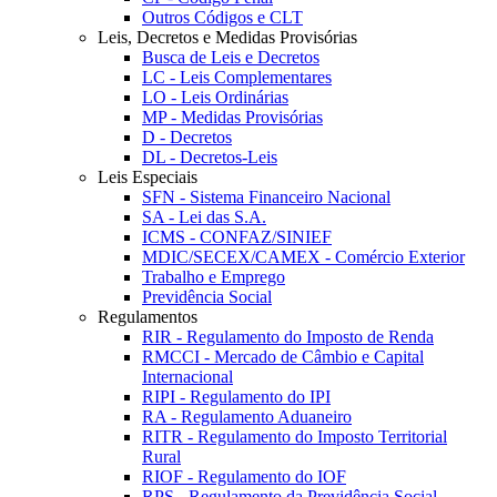
Outros Códigos e CLT
Leis, Decretos e Medidas Provisórias
Busca de Leis e Decretos
LC - Leis Complementares
LO - Leis Ordinárias
MP - Medidas Provisórias
D - Decretos
DL - Decretos-Leis
Leis Especiais
SFN - Sistema Financeiro Nacional
SA - Lei das S.A.
ICMS - CONFAZ/SINIEF
MDIC/SECEX/CAMEX - Comércio Exterior
Trabalho e Emprego
Previdência Social
Regulamentos
RIR - Regulamento do Imposto de Renda
RMCCI - Mercado de Câmbio e Capital
Internacional
RIPI - Regulamento do IPI
RA - Regulamento Aduaneiro
RITR - Regulamento do Imposto Territorial
Rural
RIOF - Regulamento do IOF
RPS - Regulamento da Previdência Social