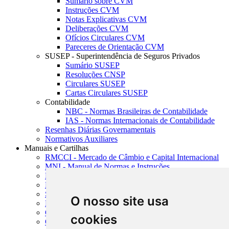
Sumário sobre CVM
Instruções CVM
Notas Explicativas CVM
Deliberações CVM
Ofícios Circulares CVM
Pareceres de Orientação CVM
SUSEP - Superintendência de Seguros Privados
Sumário SUSEP
Resoluções CNSP
Circulares SUSEP
Cartas Circulares SUSEP
Contabilidade
NBC - Normas Brasileiras de Contabilidade
IAS - Normas Internacionais de Contabilidade
Resenhas Diárias Governamentais
Normativos Auxiliares
Manuais e Cartilhas
RMCCI - Mercado de Câmbio e Capital Internacional
MNI - Manual de Normas e Instruções
MTVM - Manual de Títulos e Valores Mobiliários
MCR - Manual de Crédito Rural
SISORF - Manual de Organização do SFN
O nosso site usa
MASUP - Manual de Supervisão Bancária
CADOC - Catálogo de Documentos
cookies
CNAE-CONCLA - Classificação Nacional de