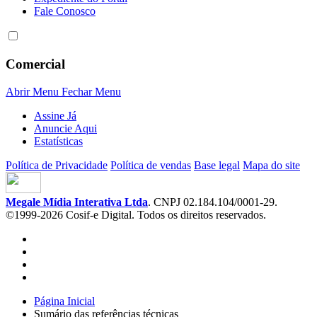
Fale Conosco
Comercial
Abrir Menu
Fechar Menu
Assine Já
Anuncie Aqui
Estatísticas
Política de Privacidade
Política de vendas
Base legal
Mapa do site
Megale Mídia Interativa Ltda
. CNPJ 02.184.104/0001-29.
©1999-2026 Cosif-e Digital. Todos os direitos reservados.
Página Inicial
Sumário das referências técnicas