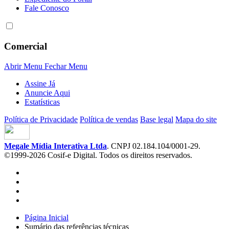
Fale Conosco
Comercial
Abrir Menu
Fechar Menu
Assine Já
Anuncie Aqui
Estatísticas
Política de Privacidade
Política de vendas
Base legal
Mapa do site
Megale Mídia Interativa Ltda
. CNPJ 02.184.104/0001-29.
©1999-2026 Cosif-e Digital. Todos os direitos reservados.
Página Inicial
Sumário das referências técnicas