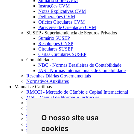
Sumário sobre CVM
Instruções CVM
Notas Explicativas CVM
Deliberações CVM
Ofícios Circulares CVM
Pareceres de Orientação CVM
SUSEP - Superintendência de Seguros Privados
Sumário SUSEP
Resoluções CNSP
Circulares SUSEP
Cartas Circulares SUSEP
Contabilidade
NBC - Normas Brasileiras de Contabilidade
IAS - Normas Internacionais de Contabilidade
Resenhas Diárias Governamentais
Normativos Auxiliares
Manuais e Cartilhas
RMCCI - Mercado de Câmbio e Capital Internacional
MNI - Manual de Normas e Instruções
MTVM - Manual de Títulos e Valores Mobiliários
MCR - Manual de Crédito Rural
SISORF - Manual de Organização do SFN
O nosso site usa
MASUP - Manual de Supervisão Bancária
CADOC - Catálogo de Documentos
cookies
CNAE-CONCLA - Classificação Nacional de