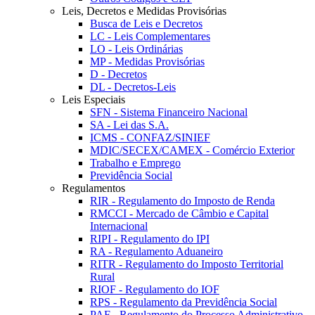
Leis, Decretos e Medidas Provisórias
Busca de Leis e Decretos
LC - Leis Complementares
LO - Leis Ordinárias
MP - Medidas Provisórias
D - Decretos
DL - Decretos-Leis
Leis Especiais
SFN - Sistema Financeiro Nacional
SA - Lei das S.A.
ICMS - CONFAZ/SINIEF
MDIC/SECEX/CAMEX - Comércio Exterior
Trabalho e Emprego
Previdência Social
Regulamentos
RIR - Regulamento do Imposto de Renda
RMCCI - Mercado de Câmbio e Capital
Internacional
RIPI - Regulamento do IPI
RA - Regulamento Aduaneiro
RITR - Regulamento do Imposto Territorial
Rural
RIOF - Regulamento do IOF
RPS - Regulamento da Previdência Social
PAF - Regulamento do Processo Administrativo