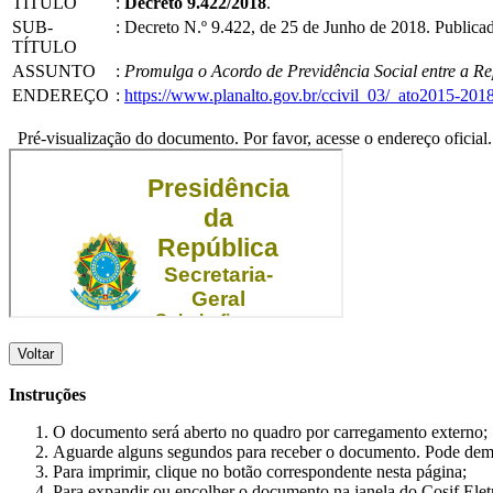
TÍTULO
:
Decreto 9.422/2018
.
SUB-
:
Decreto N.º 9.422, de 25 de Junho de 2018. Publica
TÍTULO
ASSUNTO
:
Promulga o Acordo de Previdência Social entre a Re
ENDEREÇO
:
https://www.planalto.gov.br/ccivil_03/_ato2015-20
Pré-visualização do documento. Por favor, acesse o endereço oficial.
Voltar
Instruções
O documento será aberto no quadro por carregamento externo;
Aguarde alguns segundos para receber o documento. Pode dem
Para imprimir, clique no botão correspondente nesta página;
Para expandir ou encolher o documento na janela do Cosif Ele