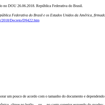
do no DOU 26.06.2018. República Federativa do Brasil.
pública Federativa do Brasil e os Estados Unidos da América, firma
18/2018/Decreto/D9422.htm
orar um pouco de acordo com o tamanho do documento e dependendo d
trônico, clique no botão
ou
no canto superior esquerdo do quadro;