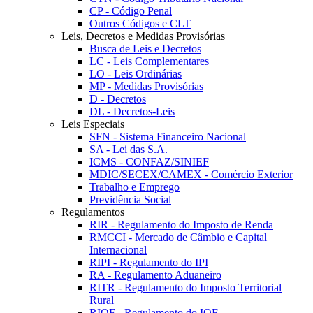
CP - Código Penal
Outros Códigos e CLT
Leis, Decretos e Medidas Provisórias
Busca de Leis e Decretos
LC - Leis Complementares
LO - Leis Ordinárias
MP - Medidas Provisórias
D - Decretos
DL - Decretos-Leis
Leis Especiais
SFN - Sistema Financeiro Nacional
SA - Lei das S.A.
ICMS - CONFAZ/SINIEF
MDIC/SECEX/CAMEX - Comércio Exterior
Trabalho e Emprego
Previdência Social
Regulamentos
RIR - Regulamento do Imposto de Renda
RMCCI - Mercado de Câmbio e Capital
Internacional
RIPI - Regulamento do IPI
RA - Regulamento Aduaneiro
RITR - Regulamento do Imposto Territorial
Rural
RIOF - Regulamento do IOF