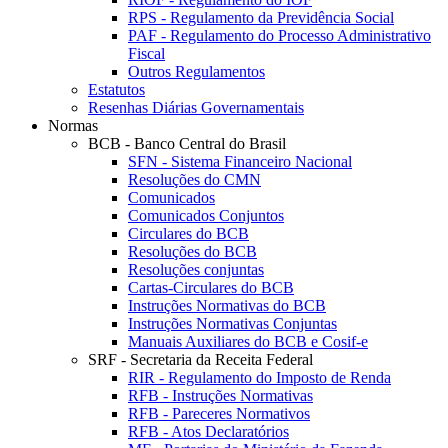
RPS - Regulamento da Previdência Social
PAF - Regulamento do Processo Administrativo
Fiscal
Outros Regulamentos
Estatutos
Resenhas Diárias Governamentais
Normas
BCB - Banco Central do Brasil
SFN - Sistema Financeiro Nacional
Resoluções do CMN
Comunicados
Comunicados Conjuntos
Circulares do BCB
Resoluções do BCB
Resoluções conjuntas
Cartas-Circulares do BCB
Instruções Normativas do BCB
Instruções Normativas Conjuntas
Manuais Auxiliares do BCB e Cosif-e
SRF - Secretaria da Receita Federal
RIR - Regulamento do Imposto de Renda
RFB - Instruções Normativas
RFB - Pareceres Normativos
RFB - Atos Declaratórios