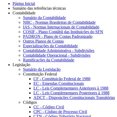
Página Inicial
Sumário das referências técnicas
Contabilidade
Sumário da Contabilidade
NBC - Normas Brasileiras de Contabilidade
IAS - Normas Internacionais de Contabilidade
COSIF - Plano Contábil das Instituições do SFN
PADRON - Plano de Contas Padronizado
Outros Planos de Contas
Especializações da Contabilidade
Contabilidade Administrativa - Subdivisões
Contabilidade Operacional - Subdivisões
Ramificações da Contabilidade
Legislação
Sumário da Legislação
Constituição Federal
CF - Constituição Federal de 1988
EC - Emendas Constitucionais
LC - Leis Complementares Anteriores à 1988
LC - Leis Complementares Posteriores à 1988
ADCT - Disposições Constitucionais Transitórias
Códigos
CC - Código Civil
CPC - Código de Processo Civil
CTN - Código Tributário Nacional