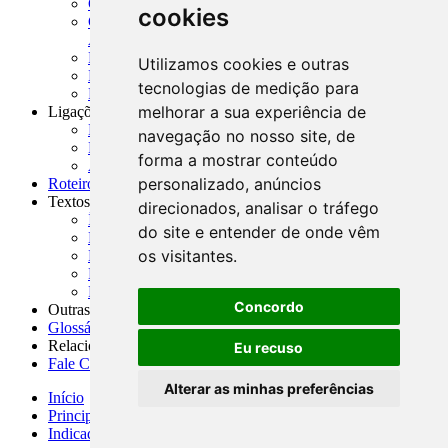
CADOC - Catálogo de Documentos
cookies
CNAE-CONCLA - Classificação Nacional de
Atividades Econômicas
PMF - Cartilhas do BCB
Utilizamos cookies e outras
Manuais Auxiliares do BCB e Cosif-e
tecnologias de medição para
Resenhas Diárias Governamentais
melhorar a sua experiência de
Ligações Externas
Links Úteis
navegação no nosso site, de
Presidência da República
forma a mostrar conteúdo
Agências Nacionais Reguladoras
personalizado, anúncios
Roteiros para Estudos
Textos
direcionados, analisar o tráfego
Índice de Textos
do site e entender de onde vêm
Editorial
os visitantes.
Monografias
Na Imprensa
Fórum de Discussão
Concordo
Outras ferramentas
Glossário
Relacionamento
Eu recuso
Fale Conosco
Alterar as minhas preferências
Início
Principais notícias
Indicadores