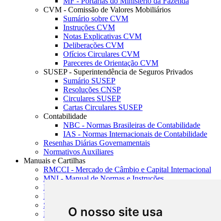
MF - Portarias do Ministério da Fazenda
CVM - Comissão de Valores Mobiliários
Sumário sobre CVM
Instruções CVM
Notas Explicativas CVM
Deliberações CVM
Ofícios Circulares CVM
Pareceres de Orientação CVM
SUSEP - Superintendência de Seguros Privados
Sumário SUSEP
Resoluções CNSP
Circulares SUSEP
Cartas Circulares SUSEP
Contabilidade
NBC - Normas Brasileiras de Contabilidade
IAS - Normas Internacionais de Contabilidade
Resenhas Diárias Governamentais
Normativos Auxiliares
Manuais e Cartilhas
RMCCI - Mercado de Câmbio e Capital Internacional
MNI - Manual de Normas e Instruções
MTVM - Manual de Títulos e Valores Mobiliários
MCR - Manual de Crédito Rural
SISORF - Manual de Organização do SFN
O nosso site usa
MASUP - Manual de Supervisão Bancária