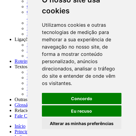
MASUP - Manual de Supervisão Bancária
CADOC - Catálogo de Documentos
cookies
CNAE-CONCLA - Classificação Nacional de
Atividades Econômicas
PMF - Cartilhas do BCB
Utilizamos cookies e outras
Manuais Auxiliares do BCB e Cosif-e
tecnologias de medição para
Resenhas Diárias Governamentais
melhorar a sua experiência de
Ligações Externas
Links Úteis
navegação no nosso site, de
Presidência da República
forma a mostrar conteúdo
Agências Nacionais Reguladoras
personalizado, anúncios
Roteiros para Estudos
Textos
direcionados, analisar o tráfego
Índice de Textos
do site e entender de onde vêm
Editorial
os visitantes.
Monografias
Na Imprensa
Fórum de Discussão
Concordo
Outras ferramentas
Glossário
Relacionamento
Eu recuso
Fale Conosco
Alterar as minhas preferências
Início
Principais notícias