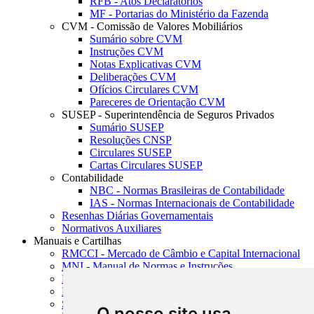
RFB - Atos Declaratórios
MF - Portarias do Ministério da Fazenda
CVM - Comissão de Valores Mobiliários
Sumário sobre CVM
Instruções CVM
Notas Explicativas CVM
Deliberações CVM
Ofícios Circulares CVM
Pareceres de Orientação CVM
SUSEP - Superintendência de Seguros Privados
Sumário SUSEP
Resoluções CNSP
Circulares SUSEP
Cartas Circulares SUSEP
Contabilidade
NBC - Normas Brasileiras de Contabilidade
IAS - Normas Internacionais de Contabilidade
Resenhas Diárias Governamentais
Normativos Auxiliares
Manuais e Cartilhas
RMCCI - Mercado de Câmbio e Capital Internacional
MNI - Manual de Normas e Instruções
MTVM - Manual de Títulos e Valores Mobiliários
MCR - Manual de Crédito Rural
SISORF - Manual de Organização do SFN
O nosso site usa