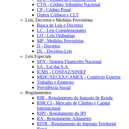
CTN - Código Tributário Nacional
CP - Código Penal
Outros Códigos e CLT
Leis, Decretos e Medidas Provisórias
Busca de Leis e Decretos
LC - Leis Complementares
LO - Leis Ordinárias
MP - Medidas Provisórias
D - Decretos
DL - Decretos-Leis
Leis Especiais
SFN - Sistema Financeiro Nacional
SA - Lei das S.A.
ICMS - CONFAZ/SINIEF
MDIC/SECEX/CAMEX - Comércio Exterior
Trabalho e Emprego
Previdência Social
Regulamentos
RIR - Regulamento do Imposto de Renda
RMCCI - Mercado de Câmbio e Capital
Internacional
RIPI - Regulamento do IPI
RA - Regulamento Aduaneiro
RITR - Regulamento do Imposto Territorial
Rural