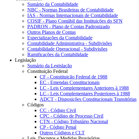
Sumário da Contabilidade
NBC - Normas Brasileiras de Contabilidade
IAS - Normas Internacionais de Contabilidade
COSIF - Plano Contábil das Instituições do SFN
PADRON - Plano de Contas Padronizado
Outros Planos de Contas
Especializações da Contabilidade
Contabilidade Administrativa - Subdivisões
Contabilidade Operacional - Subdivisões
Ramificações da Contabilidade
Legislação
Sumário da Legislação
Constituição Federal
CF - Constituição Federal de 1988
EC - Emendas Constitucionais
LC - Leis Complementares Anteriores à 1988
LC - Leis Complementares Posteriores à 1988
ADCT - Disposições Constitucionais Transitórias
Códigos
CC - Código Civil
CPC - Código de Processo Civil
CTN - Código Tributário Nacional
CP - Código Penal
Outros Códigos e CLT
Leis, Decretos e Medidas Provisórias