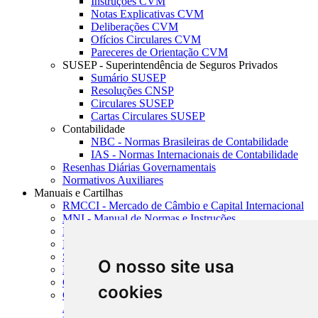
Instruções CVM
Notas Explicativas CVM
Deliberações CVM
Ofícios Circulares CVM
Pareceres de Orientação CVM
SUSEP - Superintendência de Seguros Privados
Sumário SUSEP
Resoluções CNSP
Circulares SUSEP
Cartas Circulares SUSEP
Contabilidade
NBC - Normas Brasileiras de Contabilidade
IAS - Normas Internacionais de Contabilidade
Resenhas Diárias Governamentais
Normativos Auxiliares
Manuais e Cartilhas
RMCCI - Mercado de Câmbio e Capital Internacional
MNI - Manual de Normas e Instruções
MTVM - Manual de Títulos e Valores Mobiliários
MCR - Manual de Crédito Rural
SISORF - Manual de Organização do SFN
O nosso site usa
MASUP - Manual de Supervisão Bancária
CADOC - Catálogo de Documentos
cookies
CNAE-CONCLA - Classificação Nacional de
Atividades Econômicas