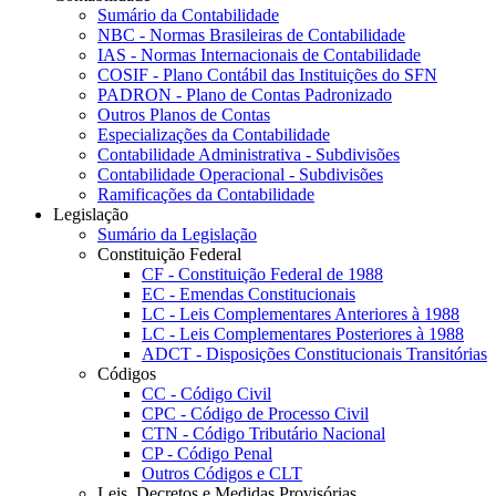
Sumário da Contabilidade
NBC - Normas Brasileiras de Contabilidade
IAS - Normas Internacionais de Contabilidade
COSIF - Plano Contábil das Instituições do SFN
PADRON - Plano de Contas Padronizado
Outros Planos de Contas
Especializações da Contabilidade
Contabilidade Administrativa - Subdivisões
Contabilidade Operacional - Subdivisões
Ramificações da Contabilidade
Legislação
Sumário da Legislação
Constituição Federal
CF - Constituição Federal de 1988
EC - Emendas Constitucionais
LC - Leis Complementares Anteriores à 1988
LC - Leis Complementares Posteriores à 1988
ADCT - Disposições Constitucionais Transitórias
Códigos
CC - Código Civil
CPC - Código de Processo Civil
CTN - Código Tributário Nacional
CP - Código Penal
Outros Códigos e CLT
Leis, Decretos e Medidas Provisórias