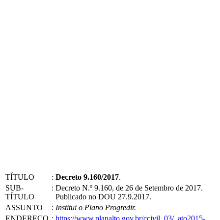
TÍTULO
:
Decreto 9.160/2017
.
SUB-
:
Decreto N.º 9.160, de 26 de Setembro de 2017.
TÍTULO
Publicado no DOU 27.9.2017.
ASSUNTO
:
Institui o Plano Progredir.
ENDEREÇO
:
https://www.planalto.gov.br/ccivil_03/_ato2015-