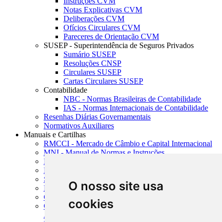
Instruções CVM
Notas Explicativas CVM
Deliberações CVM
Ofícios Circulares CVM
Pareceres de Orientação CVM
SUSEP - Superintendência de Seguros Privados
Sumário SUSEP
Resoluções CNSP
Circulares SUSEP
Cartas Circulares SUSEP
Contabilidade
NBC - Normas Brasileiras de Contabilidade
IAS - Normas Internacionais de Contabilidade
Resenhas Diárias Governamentais
Normativos Auxiliares
Manuais e Cartilhas
RMCCI - Mercado de Câmbio e Capital Internacional
MNI - Manual de Normas e Instruções
MTVM - Manual de Títulos e Valores Mobiliários
MCR - Manual de Crédito Rural
SISORF - Manual de Organização do SFN
O nosso site usa
MASUP - Manual de Supervisão Bancária
CADOC - Catálogo de Documentos
cookies
CNAE-CONCLA - Classificação Nacional de
Atividades Econômicas