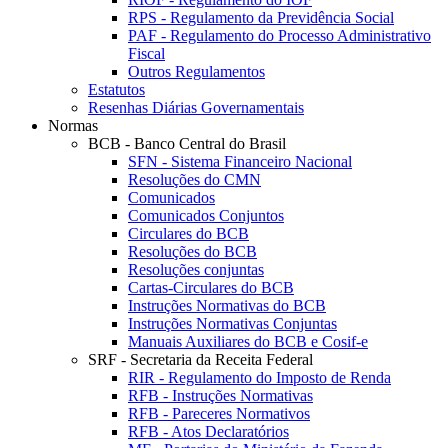
RPS - Regulamento da Previdência Social
PAF - Regulamento do Processo Administrativo
Fiscal
Outros Regulamentos
Estatutos
Resenhas Diárias Governamentais
Normas
BCB - Banco Central do Brasil
SFN - Sistema Financeiro Nacional
Resoluções do CMN
Comunicados
Comunicados Conjuntos
Circulares do BCB
Resoluções do BCB
Resoluções conjuntas
Cartas-Circulares do BCB
Instruções Normativas do BCB
Instruções Normativas Conjuntas
Manuais Auxiliares do BCB e Cosif-e
SRF - Secretaria da Receita Federal
RIR - Regulamento do Imposto de Renda
RFB - Instruções Normativas
RFB - Pareceres Normativos
RFB - Atos Declaratórios