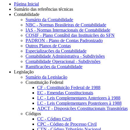
Página Inicial
Sumário das referências técnicas
Contabilidade
Sumário da Contabilidade
NBC - Normas Brasileiras de Contabilidade
IAS - Normas Internacionais de Contabilidade
COSIF - Plano Contábil das Instituições do SFN
PADRON - Plano de Contas Padronizado
Outros Planos de Contas
Especializações da Contabilidade
Contabilidade Administrativa - Subdivisões
Contabilidade Operacional - Subdivisões
Ramificações da Contabilidade
Legislação
Sumário da Legislação
Constituição Federal
CF - Constituição Federal de 1988
EC - Emendas Constitucionais
LC - Leis Complementares Anteriores à 1988
LC - Leis Complementares Posteriores à 1988
ADCT - Disposições Constitucionais Transitórias
Códigos
CC - Código Civil
CPC - Código de Processo Civil
CTN - Código Tributário Nacional