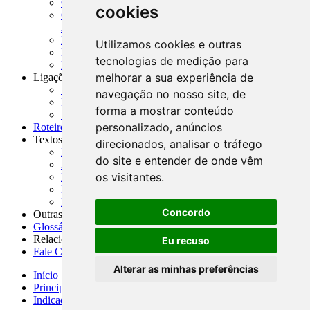
CADOC - Catálogo de Documentos
cookies
CNAE-CONCLA - Classificação Nacional de
Atividades Econômicas
PMF - Cartilhas do BCB
Utilizamos cookies e outras
Manuais Auxiliares do BCB e Cosif-e
tecnologias de medição para
Resenhas Diárias Governamentais
melhorar a sua experiência de
Ligações Externas
Links Úteis
navegação no nosso site, de
Presidência da República
forma a mostrar conteúdo
Agências Nacionais Reguladoras
personalizado, anúncios
Roteiros para Estudos
Textos
direcionados, analisar o tráfego
Índice de Textos
do site e entender de onde vêm
Editorial
os visitantes.
Monografias
Na Imprensa
Fórum de Discussão
Concordo
Outras ferramentas
Glossário
Relacionamento
Eu recuso
Fale Conosco
Alterar as minhas preferências
Início
Principais notícias
Indicadores