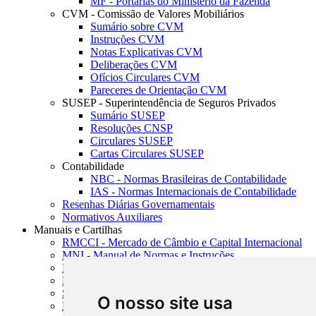
MF - Portarias do Ministério da Fazenda
CVM - Comissão de Valores Mobiliários
Sumário sobre CVM
Instruções CVM
Notas Explicativas CVM
Deliberações CVM
Ofícios Circulares CVM
Pareceres de Orientação CVM
SUSEP - Superintendência de Seguros Privados
Sumário SUSEP
Resoluções CNSP
Circulares SUSEP
Cartas Circulares SUSEP
Contabilidade
NBC - Normas Brasileiras de Contabilidade
IAS - Normas Internacionais de Contabilidade
Resenhas Diárias Governamentais
Normativos Auxiliares
Manuais e Cartilhas
RMCCI - Mercado de Câmbio e Capital Internacional
MNI - Manual de Normas e Instruções
MTVM - Manual de Títulos e Valores Mobiliários
MCR - Manual de Crédito Rural
SISORF - Manual de Organização do SFN
O nosso site usa
MASUP - Manual de Supervisão Bancária