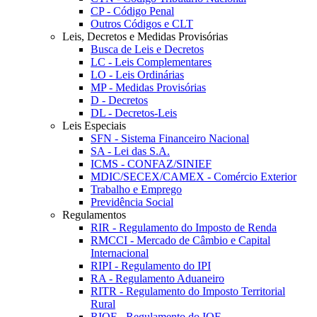
CP - Código Penal
Outros Códigos e CLT
Leis, Decretos e Medidas Provisórias
Busca de Leis e Decretos
LC - Leis Complementares
LO - Leis Ordinárias
MP - Medidas Provisórias
D - Decretos
DL - Decretos-Leis
Leis Especiais
SFN - Sistema Financeiro Nacional
SA - Lei das S.A.
ICMS - CONFAZ/SINIEF
MDIC/SECEX/CAMEX - Comércio Exterior
Trabalho e Emprego
Previdência Social
Regulamentos
RIR - Regulamento do Imposto de Renda
RMCCI - Mercado de Câmbio e Capital
Internacional
RIPI - Regulamento do IPI
RA - Regulamento Aduaneiro
RITR - Regulamento do Imposto Territorial
Rural
RIOF - Regulamento do IOF