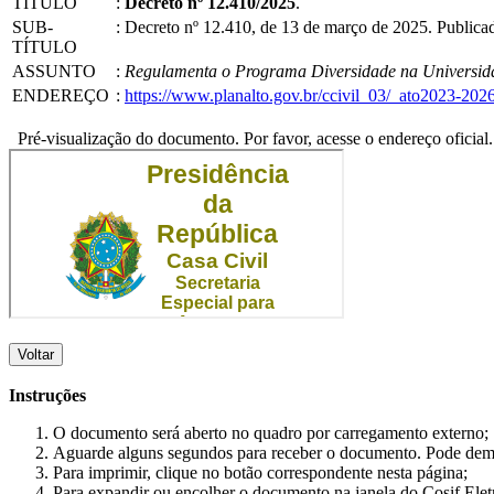
TÍTULO
:
Decreto nº 12.410/2025
.
SUB-
:
Decreto nº 12.410, de 13 de março de 2025. Public
TÍTULO
ASSUNTO
:
Regulamenta o Programa Diversidade na Universidade
ENDEREÇO
:
https://www.planalto.gov.br/ccivil_03/_ato2023-20
Pré-visualização do documento. Por favor, acesse o endereço oficial.
Voltar
Instruções
O documento será aberto no quadro por carregamento externo;
Aguarde alguns segundos para receber o documento. Pode dem
Para imprimir, clique no botão correspondente nesta página;
Para expandir ou encolher o documento na janela do Cosif Ele