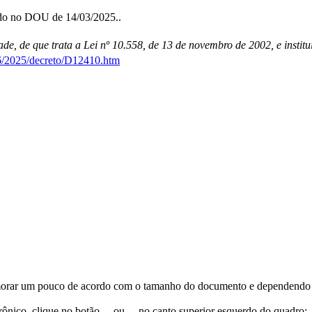
ado no DOU de 14/03/2025..
, de que trata a Lei nº 10.558, de 13 de novembro de 2002, e institu
26/2025/decreto/D12410.htm
orar um pouco de acordo com o tamanho do documento e dependendo d
trônico, clique no botão
ou
no canto superior esquerdo do quadro;