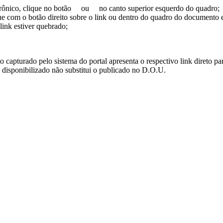
trônico, clique no botão
ou
no canto superior esquerdo do quadro;
ue com o botão direito sobre o link ou dentro do quadro do documento 
link estiver quebrado;
turado pelo sistema do portal apresenta o respectivo link direto para d
i disponibilizado não substitui o publicado no D.O.U.