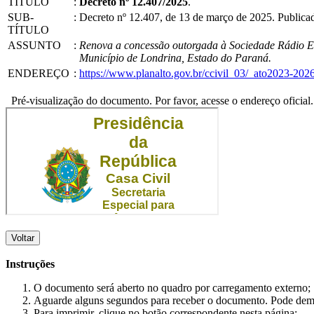
TÍTULO
:
Decreto nº 12.407/2025
.
SUB-
:
Decreto nº 12.407, de 13 de março de 2025. Public
TÍTULO
ASSUNTO
:
Renova a concessão outorgada à Sociedade Rádio Emis
Município de Londrina, Estado do Paraná.
ENDEREÇO
:
https://www.planalto.gov.br/ccivil_03/_ato2023-20
Pré-visualização do documento. Por favor, acesse o endereço oficial.
Voltar
Instruções
O documento será aberto no quadro por carregamento externo;
Aguarde alguns segundos para receber o documento. Pode dem
Para imprimir, clique no botão correspondente nesta página;