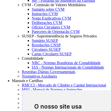
MF - Portarias do Ministério da Fazenda
CVM - Comissão de Valores Mobiliários
Sumário sobre CVM
Instruções CVM
Notas Explicativas CVM
Deliberações CVM
Ofícios Circulares CVM
Pareceres de Orientação CVM
SUSEP - Superintendência de Seguros Privados
Sumário SUSEP
Resoluções CNSP
Circulares SUSEP
Cartas Circulares SUSEP
Contabilidade
NBC - Normas Brasileiras de Contabilidade
IAS - Normas Internacionais de Contabilidade
Resenhas Diárias Governamentais
Normativos Auxiliares
Manuais e Cartilhas
RMCCI - Mercado de Câmbio e Capital Internacional
MNI - Manual de Normas e Instruções
MTVM - Manual de Títulos e Valores Mobiliários
MCR - Manual de Crédito Rural
SISORF - Manual de Organização do SFN
O nosso site usa
MASUP - Manual de Supervisão Bancária