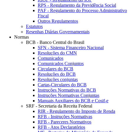
RPS - Regulamento da Previdência Social
PAF - Regulamento do Processo Administrativo
Fiscal
Outros Regulamentos
Estatutos
Resenhas Diárias Governamentais
Normas
BCB - Banco Central do Brasil
SFN - Sistema Financeiro Nacional
Resoluções do CMN
Comunicados
Comunicados Conjuntos
Circulares do BCB
Resoluções do BCB
Resoluções conjuntas
Cartas-Circulares do BCB
Instruções Normativas do BCB
Instruções Normativas Conjuntas
Manuais Auxiliares do BCB e Cosif-e
SRF - Secretaria da Receita Federal
RIR - Regulamento do Imposto de Renda
RFB - Instruções Normativas
RFB - Pareceres Normativos
RFB - Atos Declaratórios