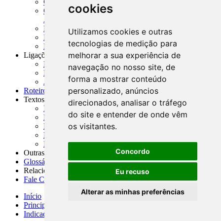
CADOC - Catálogo de Documentos
cookies
CNAE-CONCLA - Classificação Nacional de
Atividades Econômicas
PMF - Cartilhas do BCB
Utilizamos cookies e outras
Manuais Auxiliares do BCB e Cosif-e
tecnologias de medição para
Resenhas Diárias Governamentais
melhorar a sua experiência de
Ligações Externas
Links Úteis
navegação no nosso site, de
Presidência da República
forma a mostrar conteúdo
Agências Nacionais Reguladoras
personalizado, anúncios
Roteiros para Estudos
Textos
direcionados, analisar o tráfego
Índice de Textos
do site e entender de onde vêm
Editorial
os visitantes.
Monografias
Na Imprensa
Fórum de Discussão
Concordo
Outras ferramentas
Glossário
Relacionamento
Eu recuso
Fale Conosco
Alterar as minhas preferências
Início
Principais notícias
Indicadores