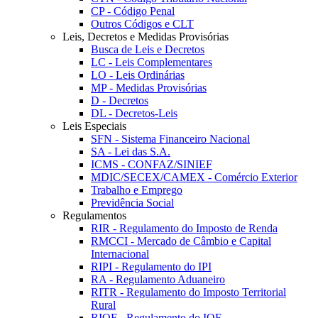
CP - Código Penal
Outros Códigos e CLT
Leis, Decretos e Medidas Provisórias
Busca de Leis e Decretos
LC - Leis Complementares
LO - Leis Ordinárias
MP - Medidas Provisórias
D - Decretos
DL - Decretos-Leis
Leis Especiais
SFN - Sistema Financeiro Nacional
SA - Lei das S.A.
ICMS - CONFAZ/SINIEF
MDIC/SECEX/CAMEX - Comércio Exterior
Trabalho e Emprego
Previdência Social
Regulamentos
RIR - Regulamento do Imposto de Renda
RMCCI - Mercado de Câmbio e Capital
Internacional
RIPI - Regulamento do IPI
RA - Regulamento Aduaneiro
RITR - Regulamento do Imposto Territorial
Rural
RIOF - Regulamento do IOF