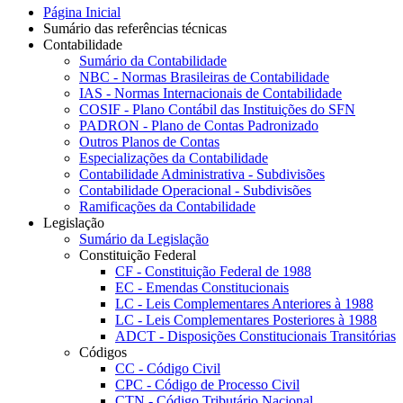
Página Inicial
Sumário das referências técnicas
Contabilidade
Sumário da Contabilidade
NBC - Normas Brasileiras de Contabilidade
IAS - Normas Internacionais de Contabilidade
COSIF - Plano Contábil das Instituições do SFN
PADRON - Plano de Contas Padronizado
Outros Planos de Contas
Especializações da Contabilidade
Contabilidade Administrativa - Subdivisões
Contabilidade Operacional - Subdivisões
Ramificações da Contabilidade
Legislação
Sumário da Legislação
Constituição Federal
CF - Constituição Federal de 1988
EC - Emendas Constitucionais
LC - Leis Complementares Anteriores à 1988
LC - Leis Complementares Posteriores à 1988
ADCT - Disposições Constitucionais Transitórias
Códigos
CC - Código Civil
CPC - Código de Processo Civil
CTN - Código Tributário Nacional