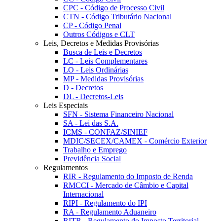
CPC - Código de Processo Civil
CTN - Código Tributário Nacional
CP - Código Penal
Outros Códigos e CLT
Leis, Decretos e Medidas Provisórias
Busca de Leis e Decretos
LC - Leis Complementares
LO - Leis Ordinárias
MP - Medidas Provisórias
D - Decretos
DL - Decretos-Leis
Leis Especiais
SFN - Sistema Financeiro Nacional
SA - Lei das S.A.
ICMS - CONFAZ/SINIEF
MDIC/SECEX/CAMEX - Comércio Exterior
Trabalho e Emprego
Previdência Social
Regulamentos
RIR - Regulamento do Imposto de Renda
RMCCI - Mercado de Câmbio e Capital
Internacional
RIPI - Regulamento do IPI
RA - Regulamento Aduaneiro
RITR - Regulamento do Imposto Territorial