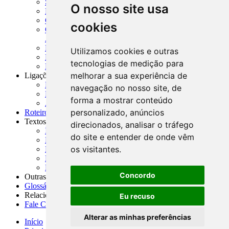
SISORF - Manual de Organização do SFN
O nosso site usa
MASUP - Manual de Supervisão Bancária
CADOC - Catálogo de Documentos
cookies
CNAE-CONCLA - Classificação Nacional de
Atividades Econômicas
PMF - Cartilhas do BCB
Utilizamos cookies e outras
Manuais Auxiliares do BCB e Cosif-e
tecnologias de medição para
Resenhas Diárias Governamentais
melhorar a sua experiência de
Ligações Externas
Links Úteis
navegação no nosso site, de
Presidência da República
forma a mostrar conteúdo
Agências Nacionais Reguladoras
personalizado, anúncios
Roteiros para Estudos
Textos
direcionados, analisar o tráfego
Índice de Textos
do site e entender de onde vêm
Editorial
os visitantes.
Monografias
Na Imprensa
Fórum de Discussão
Concordo
Outras ferramentas
Glossário
Relacionamento
Eu recuso
Fale Conosco
Alterar as minhas preferências
Início