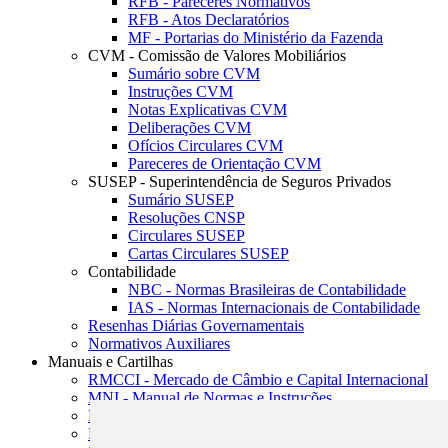
RFB - Pareceres Normativos
RFB - Atos Declaratórios
MF - Portarias do Ministério da Fazenda
CVM - Comissão de Valores Mobiliários
Sumário sobre CVM
Instruções CVM
Notas Explicativas CVM
Deliberações CVM
Ofícios Circulares CVM
Pareceres de Orientação CVM
SUSEP - Superintendência de Seguros Privados
Sumário SUSEP
Resoluções CNSP
Circulares SUSEP
Cartas Circulares SUSEP
Contabilidade
NBC - Normas Brasileiras de Contabilidade
IAS - Normas Internacionais de Contabilidade
Resenhas Diárias Governamentais
Normativos Auxiliares
Manuais e Cartilhas
RMCCI - Mercado de Câmbio e Capital Internacional
MNI - Manual de Normas e Instruções
MTVM - Manual de Títulos e Valores Mobiliários
MCR - Manual de Crédito Rural