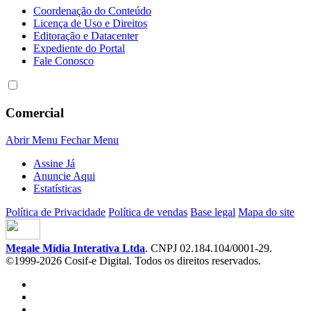
Coordenação do Conteúdo
Licença de Uso e Direitos
Editoração e Datacenter
Expediente do Portal
Fale Conosco
Comercial
Abrir Menu
Fechar Menu
Assine Já
Anuncie Aqui
Estatísticas
Política de Privacidade
Política de vendas
Base legal
Mapa do site
Megale Mídia Interativa Ltda
. CNPJ 02.184.104/0001-29.
©1999-2026 Cosif-e Digital. Todos os direitos reservados.