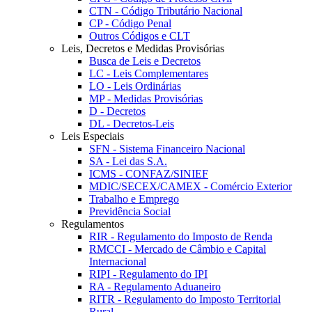
CTN - Código Tributário Nacional
CP - Código Penal
Outros Códigos e CLT
Leis, Decretos e Medidas Provisórias
Busca de Leis e Decretos
LC - Leis Complementares
LO - Leis Ordinárias
MP - Medidas Provisórias
D - Decretos
DL - Decretos-Leis
Leis Especiais
SFN - Sistema Financeiro Nacional
SA - Lei das S.A.
ICMS - CONFAZ/SINIEF
MDIC/SECEX/CAMEX - Comércio Exterior
Trabalho e Emprego
Previdência Social
Regulamentos
RIR - Regulamento do Imposto de Renda
RMCCI - Mercado de Câmbio e Capital
Internacional
RIPI - Regulamento do IPI
RA - Regulamento Aduaneiro
RITR - Regulamento do Imposto Territorial
Rural