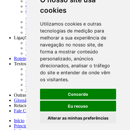
MASUP - Manual de Supervisão Bancária
CADOC - Catálogo de Documentos
cookies
CNAE-CONCLA - Classificação Nacional de
Atividades Econômicas
PMF - Cartilhas do BCB
Utilizamos cookies e outras
Manuais Auxiliares do BCB e Cosif-e
tecnologias de medição para
Resenhas Diárias Governamentais
melhorar a sua experiência de
Ligações Externas
Links Úteis
navegação no nosso site, de
Presidência da República
forma a mostrar conteúdo
Agências Nacionais Reguladoras
personalizado, anúncios
Roteiros para Estudos
Textos
direcionados, analisar o tráfego
Índice de Textos
do site e entender de onde vêm
Editorial
os visitantes.
Monografias
Na Imprensa
Fórum de Discussão
Concordo
Outras ferramentas
Glossário
Relacionamento
Eu recuso
Fale Conosco
Alterar as minhas preferências
Início
Principais notícias