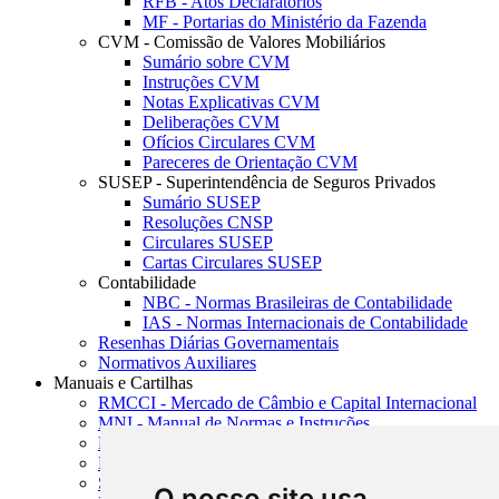
RFB - Atos Declaratórios
MF - Portarias do Ministério da Fazenda
CVM - Comissão de Valores Mobiliários
Sumário sobre CVM
Instruções CVM
Notas Explicativas CVM
Deliberações CVM
Ofícios Circulares CVM
Pareceres de Orientação CVM
SUSEP - Superintendência de Seguros Privados
Sumário SUSEP
Resoluções CNSP
Circulares SUSEP
Cartas Circulares SUSEP
Contabilidade
NBC - Normas Brasileiras de Contabilidade
IAS - Normas Internacionais de Contabilidade
Resenhas Diárias Governamentais
Normativos Auxiliares
Manuais e Cartilhas
RMCCI - Mercado de Câmbio e Capital Internacional
MNI - Manual de Normas e Instruções
MTVM - Manual de Títulos e Valores Mobiliários
MCR - Manual de Crédito Rural
SISORF - Manual de Organização do SFN
O nosso site usa