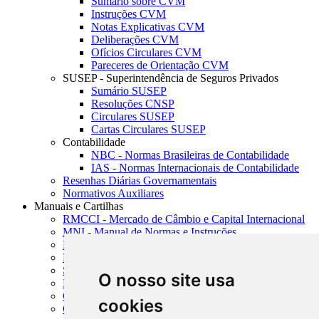
Sumário sobre CVM
Instruções CVM
Notas Explicativas CVM
Deliberações CVM
Ofícios Circulares CVM
Pareceres de Orientação CVM
SUSEP - Superintendência de Seguros Privados
Sumário SUSEP
Resoluções CNSP
Circulares SUSEP
Cartas Circulares SUSEP
Contabilidade
NBC - Normas Brasileiras de Contabilidade
IAS - Normas Internacionais de Contabilidade
Resenhas Diárias Governamentais
Normativos Auxiliares
Manuais e Cartilhas
RMCCI - Mercado de Câmbio e Capital Internacional
MNI - Manual de Normas e Instruções
MTVM - Manual de Títulos e Valores Mobiliários
MCR - Manual de Crédito Rural
SISORF - Manual de Organização do SFN
O nosso site usa
MASUP - Manual de Supervisão Bancária
CADOC - Catálogo de Documentos
cookies
CNAE-CONCLA - Classificação Nacional de