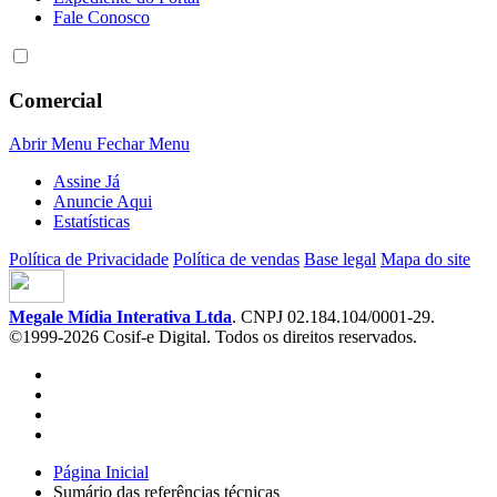
Fale Conosco
Comercial
Abrir Menu
Fechar Menu
Assine Já
Anuncie Aqui
Estatísticas
Política de Privacidade
Política de vendas
Base legal
Mapa do site
Megale Mídia Interativa Ltda
. CNPJ 02.184.104/0001-29.
©1999-2026 Cosif-e Digital. Todos os direitos reservados.
Página Inicial
Sumário das referências técnicas