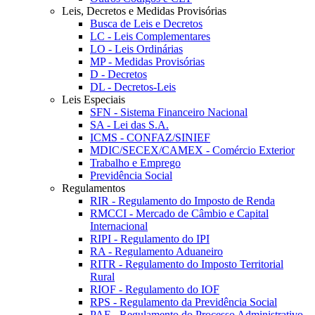
Leis, Decretos e Medidas Provisórias
Busca de Leis e Decretos
LC - Leis Complementares
LO - Leis Ordinárias
MP - Medidas Provisórias
D - Decretos
DL - Decretos-Leis
Leis Especiais
SFN - Sistema Financeiro Nacional
SA - Lei das S.A.
ICMS - CONFAZ/SINIEF
MDIC/SECEX/CAMEX - Comércio Exterior
Trabalho e Emprego
Previdência Social
Regulamentos
RIR - Regulamento do Imposto de Renda
RMCCI - Mercado de Câmbio e Capital
Internacional
RIPI - Regulamento do IPI
RA - Regulamento Aduaneiro
RITR - Regulamento do Imposto Territorial
Rural
RIOF - Regulamento do IOF
RPS - Regulamento da Previdência Social
PAF - Regulamento do Processo Administrativo