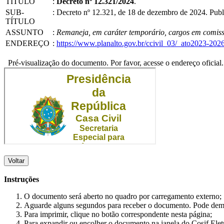
TÍTULO
:
Decreto nº 12.321/2024
.
SUB-
:
Decreto nº 12.321, de 18 de dezembro de 2024. Pub
TÍTULO
ASSUNTO
:
Remaneja, em caráter temporário, cargos em comiss
ENDEREÇO
:
https://www.planalto.gov.br/ccivil_03/_ato2023-20
Pré-visualização do documento. Por favor, acesse o endereço oficial.
Voltar
Instruções
O documento será aberto no quadro por carregamento externo;
Aguarde alguns segundos para receber o documento. Pode dem
Para imprimir, clique no botão correspondente nesta página;
Para expandir ou encolher o documento na janela do Cosif Ele