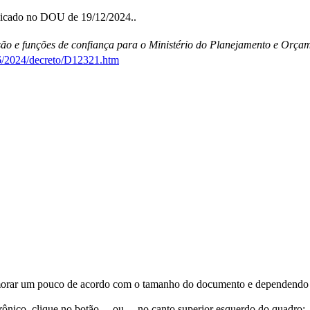
licado no DOU de 19/12/2024..
ão e funções de confiança para o Ministério do Planejamento e Orça
26/2024/decreto/D12321.htm
orar um pouco de acordo com o tamanho do documento e dependendo d
trônico, clique no botão
ou
no canto superior esquerdo do quadro;