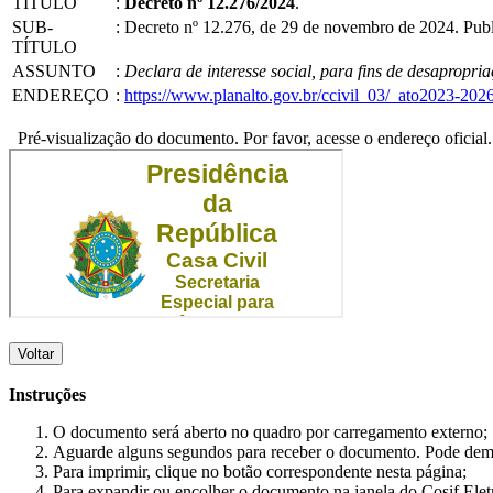
TÍTULO
:
Decreto nº 12.276/2024
.
SUB-
:
Decreto nº 12.276, de 29 de novembro de 2024. Publ
TÍTULO
ASSUNTO
:
Declara de interesse social, para fins de desapropri
ENDEREÇO
:
https://www.planalto.gov.br/ccivil_03/_ato2023-20
Pré-visualização do documento. Por favor, acesse o endereço oficial.
Voltar
Instruções
O documento será aberto no quadro por carregamento externo;
Aguarde alguns segundos para receber o documento. Pode dem
Para imprimir, clique no botão correspondente nesta página;
Para expandir ou encolher o documento na janela do Cosif Ele