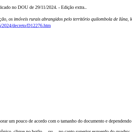
icado no DOU de 29/11/2024. - Edição extra..
ação, os imóveis rurais abrangidos pelo território quilombola de Iúna,
26/2024/decreto/D12276.htm
orar um pouco de acordo com o tamanho do documento e dependendo d
trônico, clique no botão
ou
no canto superior esquerdo do quadro;