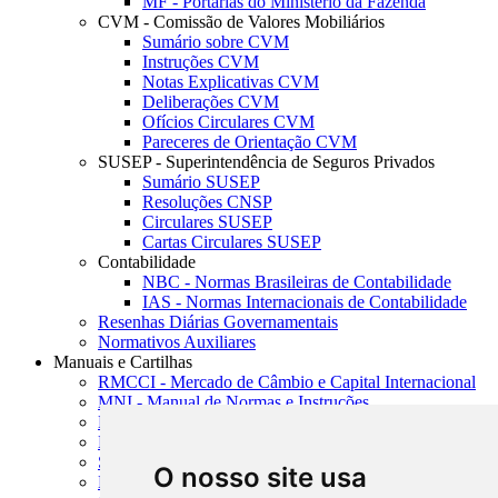
MF - Portarias do Ministério da Fazenda
CVM - Comissão de Valores Mobiliários
Sumário sobre CVM
Instruções CVM
Notas Explicativas CVM
Deliberações CVM
Ofícios Circulares CVM
Pareceres de Orientação CVM
SUSEP - Superintendência de Seguros Privados
Sumário SUSEP
Resoluções CNSP
Circulares SUSEP
Cartas Circulares SUSEP
Contabilidade
NBC - Normas Brasileiras de Contabilidade
IAS - Normas Internacionais de Contabilidade
Resenhas Diárias Governamentais
Normativos Auxiliares
Manuais e Cartilhas
RMCCI - Mercado de Câmbio e Capital Internacional
MNI - Manual de Normas e Instruções
MTVM - Manual de Títulos e Valores Mobiliários
MCR - Manual de Crédito Rural
SISORF - Manual de Organização do SFN
O nosso site usa
MASUP - Manual de Supervisão Bancária