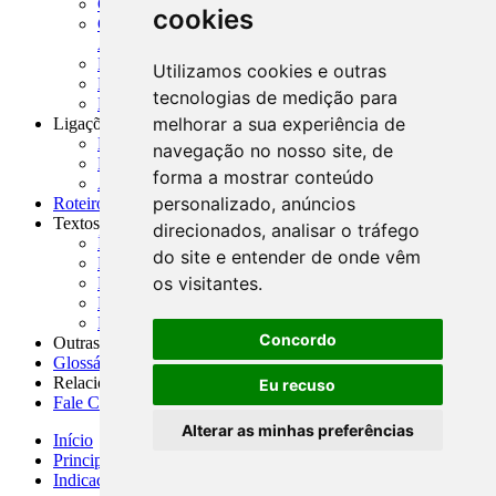
CADOC - Catálogo de Documentos
cookies
CNAE-CONCLA - Classificação Nacional de
Atividades Econômicas
PMF - Cartilhas do BCB
Utilizamos cookies e outras
Manuais Auxiliares do BCB e Cosif-e
tecnologias de medição para
Resenhas Diárias Governamentais
melhorar a sua experiência de
Ligações Externas
Links Úteis
navegação no nosso site, de
Presidência da República
forma a mostrar conteúdo
Agências Nacionais Reguladoras
personalizado, anúncios
Roteiros para Estudos
Textos
direcionados, analisar o tráfego
Índice de Textos
do site e entender de onde vêm
Editorial
os visitantes.
Monografias
Na Imprensa
Fórum de Discussão
Concordo
Outras ferramentas
Glossário
Relacionamento
Eu recuso
Fale Conosco
Alterar as minhas preferências
Início
Principais notícias
Indicadores