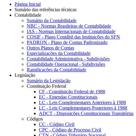
Página Inicial
Sumário das referências técnicas
Contabilidade
Sumário da Contabilidade
NBC - Normas Brasileiras de Contabilidade
IAS - Normas Internacionais de Contabilidade
COSIF - Plano Contábil das Instituições do SFN
PADRON - Plano de Contas Padronizado
Outros Planos de Contas
Especializações da Contabilidade
Contabilidade Administrativa - Subdivisões
Contabilidade Operacional - Subdivisões
Ramificações da Contabilidade
Legislação
Sumário da Legislação
Constituição Federal
CF - Constituição Federal de 1988
EC - Emendas Constitucionais
LC - Leis Complementares Anteriores à 1988
LC - Leis Complementares Posteriores à 1988
ADCT - Disposições Constitucionais Transitórias
Códigos
CC - Código Civil
CPC - Código de Processo Civil
CTN - Código Tributário Nacional