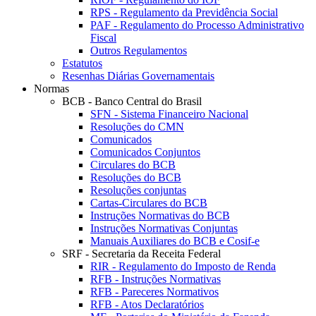
RPS - Regulamento da Previdência Social
PAF - Regulamento do Processo Administrativo
Fiscal
Outros Regulamentos
Estatutos
Resenhas Diárias Governamentais
Normas
BCB - Banco Central do Brasil
SFN - Sistema Financeiro Nacional
Resoluções do CMN
Comunicados
Comunicados Conjuntos
Circulares do BCB
Resoluções do BCB
Resoluções conjuntas
Cartas-Circulares do BCB
Instruções Normativas do BCB
Instruções Normativas Conjuntas
Manuais Auxiliares do BCB e Cosif-e
SRF - Secretaria da Receita Federal
RIR - Regulamento do Imposto de Renda
RFB - Instruções Normativas
RFB - Pareceres Normativos
RFB - Atos Declaratórios