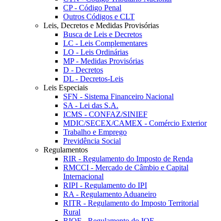
CP - Código Penal
Outros Códigos e CLT
Leis, Decretos e Medidas Provisórias
Busca de Leis e Decretos
LC - Leis Complementares
LO - Leis Ordinárias
MP - Medidas Provisórias
D - Decretos
DL - Decretos-Leis
Leis Especiais
SFN - Sistema Financeiro Nacional
SA - Lei das S.A.
ICMS - CONFAZ/SINIEF
MDIC/SECEX/CAMEX - Comércio Exterior
Trabalho e Emprego
Previdência Social
Regulamentos
RIR - Regulamento do Imposto de Renda
RMCCI - Mercado de Câmbio e Capital
Internacional
RIPI - Regulamento do IPI
RA - Regulamento Aduaneiro
RITR - Regulamento do Imposto Territorial
Rural
RIOF - Regulamento do IOF