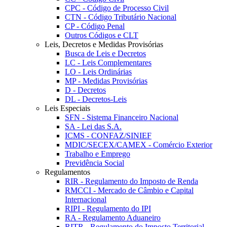
CPC - Código de Processo Civil
CTN - Código Tributário Nacional
CP - Código Penal
Outros Códigos e CLT
Leis, Decretos e Medidas Provisórias
Busca de Leis e Decretos
LC - Leis Complementares
LO - Leis Ordinárias
MP - Medidas Provisórias
D - Decretos
DL - Decretos-Leis
Leis Especiais
SFN - Sistema Financeiro Nacional
SA - Lei das S.A.
ICMS - CONFAZ/SINIEF
MDIC/SECEX/CAMEX - Comércio Exterior
Trabalho e Emprego
Previdência Social
Regulamentos
RIR - Regulamento do Imposto de Renda
RMCCI - Mercado de Câmbio e Capital
Internacional
RIPI - Regulamento do IPI
RA - Regulamento Aduaneiro
RITR - Regulamento do Imposto Territorial