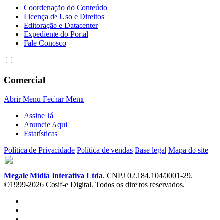
Coordenação do Conteúdo
Licença de Uso e Direitos
Editoração e Datacenter
Expediente do Portal
Fale Conosco
Comercial
Abrir Menu
Fechar Menu
Assine Já
Anuncie Aqui
Estatísticas
Política de Privacidade
Política de vendas
Base legal
Mapa do site
Megale Mídia Interativa Ltda
. CNPJ 02.184.104/0001-29.
©1999-2026 Cosif-e Digital. Todos os direitos reservados.