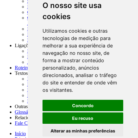
SISORF - Manual de Organização do SFN
O nosso site usa
MASUP - Manual de Supervisão Bancária
CADOC - Catálogo de Documentos
cookies
CNAE-CONCLA - Classificação Nacional de
Atividades Econômicas
PMF - Cartilhas do BCB
Utilizamos cookies e outras
Manuais Auxiliares do BCB e Cosif-e
tecnologias de medição para
Resenhas Diárias Governamentais
melhorar a sua experiência de
Ligações Externas
Links Úteis
navegação no nosso site, de
Presidência da República
forma a mostrar conteúdo
Agências Nacionais Reguladoras
personalizado, anúncios
Roteiros para Estudos
Textos
direcionados, analisar o tráfego
Índice de Textos
do site e entender de onde vêm
Editorial
os visitantes.
Monografias
Na Imprensa
Fórum de Discussão
Concordo
Outras ferramentas
Glossário
Relacionamento
Eu recuso
Fale Conosco
Alterar as minhas preferências
Início