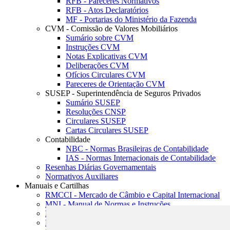
RFB - Pareceres Normativos
RFB - Atos Declaratórios
MF - Portarias do Ministério da Fazenda
CVM - Comissão de Valores Mobiliários
Sumário sobre CVM
Instruções CVM
Notas Explicativas CVM
Deliberações CVM
Ofícios Circulares CVM
Pareceres de Orientação CVM
SUSEP - Superintendência de Seguros Privados
Sumário SUSEP
Resoluções CNSP
Circulares SUSEP
Cartas Circulares SUSEP
Contabilidade
NBC - Normas Brasileiras de Contabilidade
IAS - Normas Internacionais de Contabilidade
Resenhas Diárias Governamentais
Normativos Auxiliares
Manuais e Cartilhas
RMCCI - Mercado de Câmbio e Capital Internacional
MNI - Manual de Normas e Instruções
MTVM - Manual de Títulos e Valores Mobiliários
MCR - Manual de Crédito Rural