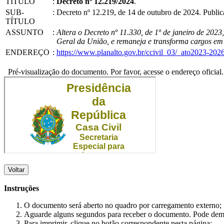
TÍTULO
:
Decreto nº 12.219/2024
.
SUB-
:
Decreto nº 12.219, de 14 de outubro de 2024. Publ
TÍTULO
ASSUNTO
:
Altera o Decreto nº 11.330, de 1º de janeiro de 20
Geral da União, e remaneja e transforma cargos em 
ENDEREÇO
:
https://www.planalto.gov.br/ccivil_03/_ato2023-20
Pré-visualização do documento. Por favor, acesse o endereço oficial.
Voltar
Instruções
O documento será aberto no quadro por carregamento externo;
Aguarde alguns segundos para receber o documento. Pode dem
Para imprimir, clique no botão correspondente nesta página;