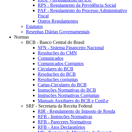
RPS - Regulamento da Previdência Social
PAF - Regulamento do Processo Administrativo
Fiscal
Outros Regulamentos
Estatutos
Resenhas Diárias Governamentais
Normas
BCB - Banco Central do Brasil
SFN - Sistema Financeiro Nacional
Resoluções do CMN
Comunicados
Comunicados Conjuntos
Circulares do BCB
Resoluções do BCB
Resoluções conjuntas
Cartas-Circulares do BCB
Instruções Normativas do BCB
Instruções Normativas Conjuntas
Manuais Auxiliares do BCB e Cosif-e
SRF - Secretaria da Receita Federal
RIR - Regulamento do Imposto de Renda
RFB - Instruções Normativas
RFB - Pareceres Normativos
RFB - Atos Declaratórios