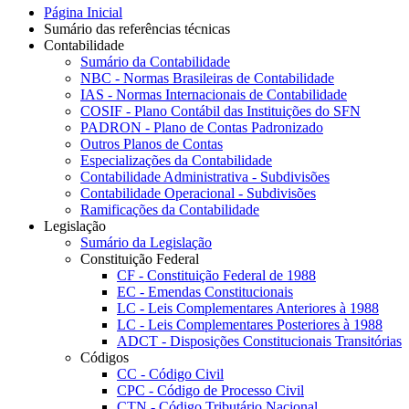
Página Inicial
Sumário das referências técnicas
Contabilidade
Sumário da Contabilidade
NBC - Normas Brasileiras de Contabilidade
IAS - Normas Internacionais de Contabilidade
COSIF - Plano Contábil das Instituições do SFN
PADRON - Plano de Contas Padronizado
Outros Planos de Contas
Especializações da Contabilidade
Contabilidade Administrativa - Subdivisões
Contabilidade Operacional - Subdivisões
Ramificações da Contabilidade
Legislação
Sumário da Legislação
Constituição Federal
CF - Constituição Federal de 1988
EC - Emendas Constitucionais
LC - Leis Complementares Anteriores à 1988
LC - Leis Complementares Posteriores à 1988
ADCT - Disposições Constitucionais Transitórias
Códigos
CC - Código Civil
CPC - Código de Processo Civil
CTN - Código Tributário Nacional