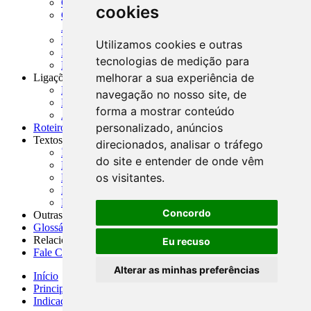
CADOC - Catálogo de Documentos
cookies
CNAE-CONCLA - Classificação Nacional de
Atividades Econômicas
PMF - Cartilhas do BCB
Utilizamos cookies e outras
Manuais Auxiliares do BCB e Cosif-e
tecnologias de medição para
Resenhas Diárias Governamentais
melhorar a sua experiência de
Ligações Externas
Links Úteis
navegação no nosso site, de
Presidência da República
forma a mostrar conteúdo
Agências Nacionais Reguladoras
personalizado, anúncios
Roteiros para Estudos
Textos
direcionados, analisar o tráfego
Índice de Textos
do site e entender de onde vêm
Editorial
os visitantes.
Monografias
Na Imprensa
Fórum de Discussão
Concordo
Outras ferramentas
Glossário
Relacionamento
Eu recuso
Fale Conosco
Alterar as minhas preferências
Início
Principais notícias
Indicadores