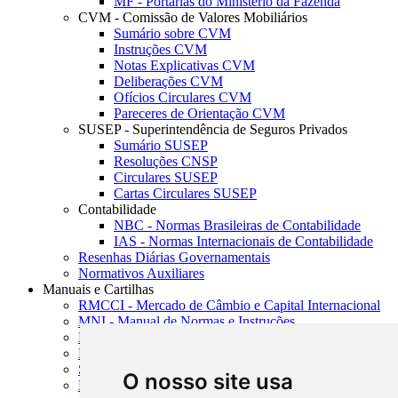
MF - Portarias do Ministério da Fazenda
CVM - Comissão de Valores Mobiliários
Sumário sobre CVM
Instruções CVM
Notas Explicativas CVM
Deliberações CVM
Ofícios Circulares CVM
Pareceres de Orientação CVM
SUSEP - Superintendência de Seguros Privados
Sumário SUSEP
Resoluções CNSP
Circulares SUSEP
Cartas Circulares SUSEP
Contabilidade
NBC - Normas Brasileiras de Contabilidade
IAS - Normas Internacionais de Contabilidade
Resenhas Diárias Governamentais
Normativos Auxiliares
Manuais e Cartilhas
RMCCI - Mercado de Câmbio e Capital Internacional
MNI - Manual de Normas e Instruções
MTVM - Manual de Títulos e Valores Mobiliários
MCR - Manual de Crédito Rural
SISORF - Manual de Organização do SFN
O nosso site usa
MASUP - Manual de Supervisão Bancária