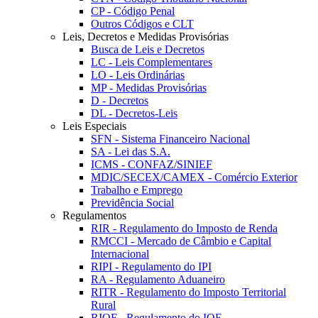
CP - Código Penal
Outros Códigos e CLT
Leis, Decretos e Medidas Provisórias
Busca de Leis e Decretos
LC - Leis Complementares
LO - Leis Ordinárias
MP - Medidas Provisórias
D - Decretos
DL - Decretos-Leis
Leis Especiais
SFN - Sistema Financeiro Nacional
SA - Lei das S.A.
ICMS - CONFAZ/SINIEF
MDIC/SECEX/CAMEX - Comércio Exterior
Trabalho e Emprego
Previdência Social
Regulamentos
RIR - Regulamento do Imposto de Renda
RMCCI - Mercado de Câmbio e Capital
Internacional
RIPI - Regulamento do IPI
RA - Regulamento Aduaneiro
RITR - Regulamento do Imposto Territorial
Rural
RIOF - Regulamento do IOF