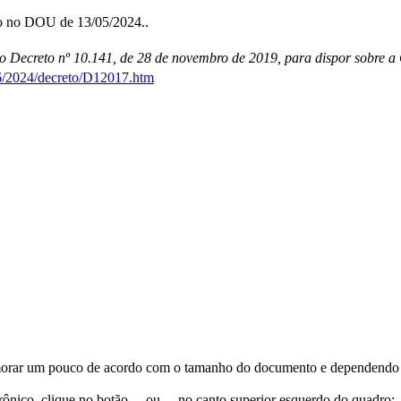
do no DOU de 13/05/2024..
e o Decreto nº 10.141, de 28 de novembro de 2019, para dispor sobre 
26/2024/decreto/D12017.htm
orar um pouco de acordo com o tamanho do documento e dependendo d
trônico, clique no botão
ou
no canto superior esquerdo do quadro;