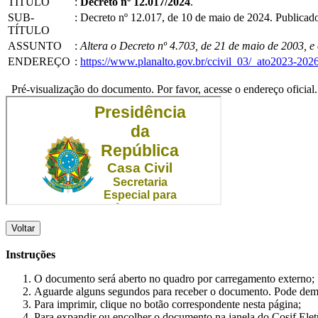
TÍTULO
:
Decreto nº 12.017/2024
.
SUB-
:
Decreto nº 12.017, de 10 de maio de 2024. Publica
TÍTULO
ASSUNTO
:
Altera o Decreto nº 4.703, de 21 de maio de 2003, 
ENDEREÇO
:
https://www.planalto.gov.br/ccivil_03/_ato2023-20
Pré-visualização do documento. Por favor, acesse o endereço oficial.
Voltar
Instruções
O documento será aberto no quadro por carregamento externo;
Aguarde alguns segundos para receber o documento. Pode dem
Para imprimir, clique no botão correspondente nesta página;
Para expandir ou encolher o documento na janela do Cosif Ele