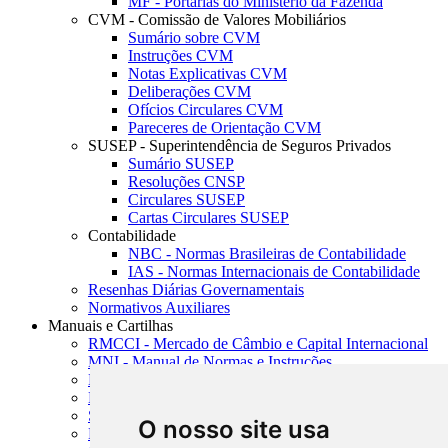
MF - Portarias do Ministério da Fazenda
CVM - Comissão de Valores Mobiliários
Sumário sobre CVM
Instruções CVM
Notas Explicativas CVM
Deliberações CVM
Ofícios Circulares CVM
Pareceres de Orientação CVM
SUSEP - Superintendência de Seguros Privados
Sumário SUSEP
Resoluções CNSP
Circulares SUSEP
Cartas Circulares SUSEP
Contabilidade
NBC - Normas Brasileiras de Contabilidade
IAS - Normas Internacionais de Contabilidade
Resenhas Diárias Governamentais
Normativos Auxiliares
Manuais e Cartilhas
RMCCI - Mercado de Câmbio e Capital Internacional
MNI - Manual de Normas e Instruções
MTVM - Manual de Títulos e Valores Mobiliários
MCR - Manual de Crédito Rural
SISORF - Manual de Organização do SFN
O nosso site usa
MASUP - Manual de Supervisão Bancária