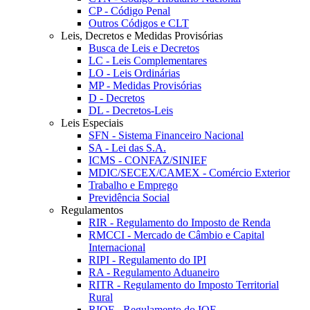
CP - Código Penal
Outros Códigos e CLT
Leis, Decretos e Medidas Provisórias
Busca de Leis e Decretos
LC - Leis Complementares
LO - Leis Ordinárias
MP - Medidas Provisórias
D - Decretos
DL - Decretos-Leis
Leis Especiais
SFN - Sistema Financeiro Nacional
SA - Lei das S.A.
ICMS - CONFAZ/SINIEF
MDIC/SECEX/CAMEX - Comércio Exterior
Trabalho e Emprego
Previdência Social
Regulamentos
RIR - Regulamento do Imposto de Renda
RMCCI - Mercado de Câmbio e Capital
Internacional
RIPI - Regulamento do IPI
RA - Regulamento Aduaneiro
RITR - Regulamento do Imposto Territorial
Rural
RIOF - Regulamento do IOF