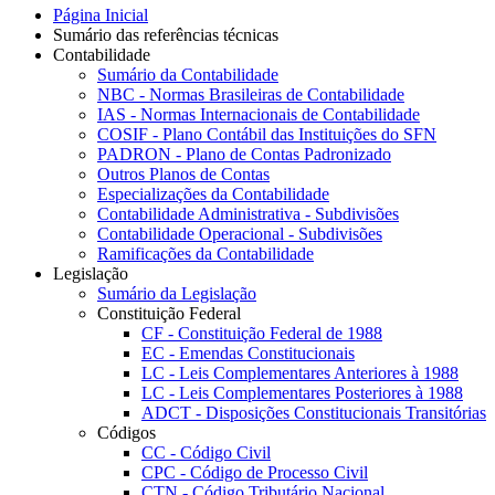
Página Inicial
Sumário das referências técnicas
Contabilidade
Sumário da Contabilidade
NBC - Normas Brasileiras de Contabilidade
IAS - Normas Internacionais de Contabilidade
COSIF - Plano Contábil das Instituições do SFN
PADRON - Plano de Contas Padronizado
Outros Planos de Contas
Especializações da Contabilidade
Contabilidade Administrativa - Subdivisões
Contabilidade Operacional - Subdivisões
Ramificações da Contabilidade
Legislação
Sumário da Legislação
Constituição Federal
CF - Constituição Federal de 1988
EC - Emendas Constitucionais
LC - Leis Complementares Anteriores à 1988
LC - Leis Complementares Posteriores à 1988
ADCT - Disposições Constitucionais Transitórias
Códigos
CC - Código Civil
CPC - Código de Processo Civil
CTN - Código Tributário Nacional