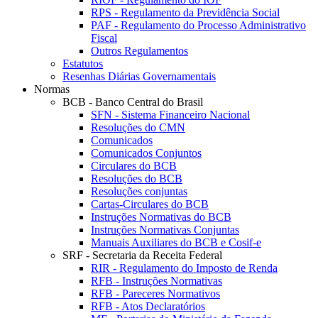
RPS - Regulamento da Previdência Social
PAF - Regulamento do Processo Administrativo
Fiscal
Outros Regulamentos
Estatutos
Resenhas Diárias Governamentais
Normas
BCB - Banco Central do Brasil
SFN - Sistema Financeiro Nacional
Resoluções do CMN
Comunicados
Comunicados Conjuntos
Circulares do BCB
Resoluções do BCB
Resoluções conjuntas
Cartas-Circulares do BCB
Instruções Normativas do BCB
Instruções Normativas Conjuntas
Manuais Auxiliares do BCB e Cosif-e
SRF - Secretaria da Receita Federal
RIR - Regulamento do Imposto de Renda
RFB - Instruções Normativas
RFB - Pareceres Normativos
RFB - Atos Declaratórios