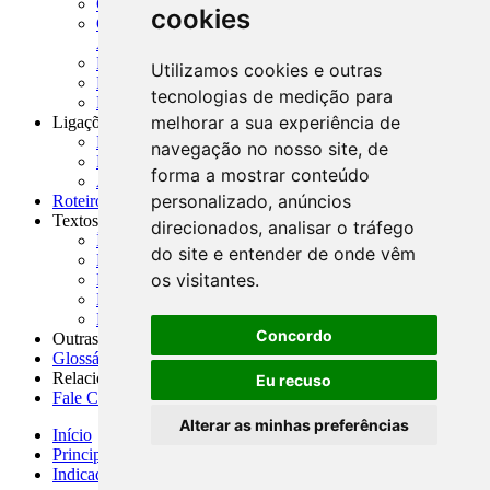
CADOC - Catálogo de Documentos
cookies
CNAE-CONCLA - Classificação Nacional de
Atividades Econômicas
PMF - Cartilhas do BCB
Utilizamos cookies e outras
Manuais Auxiliares do BCB e Cosif-e
tecnologias de medição para
Resenhas Diárias Governamentais
melhorar a sua experiência de
Ligações Externas
Links Úteis
navegação no nosso site, de
Presidência da República
forma a mostrar conteúdo
Agências Nacionais Reguladoras
personalizado, anúncios
Roteiros para Estudos
Textos
direcionados, analisar o tráfego
Índice de Textos
do site e entender de onde vêm
Editorial
os visitantes.
Monografias
Na Imprensa
Fórum de Discussão
Concordo
Outras ferramentas
Glossário
Relacionamento
Eu recuso
Fale Conosco
Alterar as minhas preferências
Início
Principais notícias
Indicadores