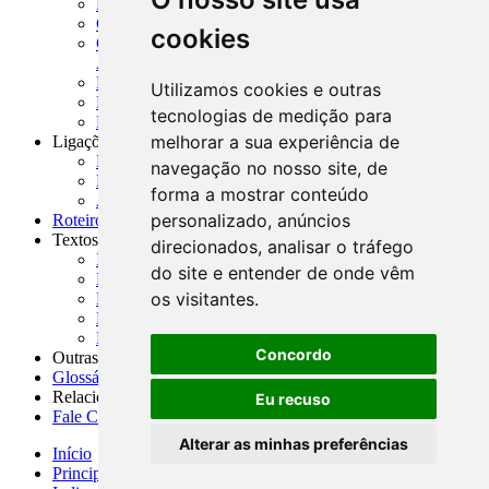
MASUP - Manual de Supervisão Bancária
CADOC - Catálogo de Documentos
cookies
CNAE-CONCLA - Classificação Nacional de
Atividades Econômicas
PMF - Cartilhas do BCB
Utilizamos cookies e outras
Manuais Auxiliares do BCB e Cosif-e
tecnologias de medição para
Resenhas Diárias Governamentais
melhorar a sua experiência de
Ligações Externas
Links Úteis
navegação no nosso site, de
Presidência da República
forma a mostrar conteúdo
Agências Nacionais Reguladoras
personalizado, anúncios
Roteiros para Estudos
Textos
direcionados, analisar o tráfego
Índice de Textos
do site e entender de onde vêm
Editorial
os visitantes.
Monografias
Na Imprensa
Fórum de Discussão
Concordo
Outras ferramentas
Glossário
Relacionamento
Eu recuso
Fale Conosco
Alterar as minhas preferências
Início
Principais notícias