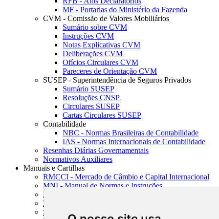
RFB - Atos Declaratórios
MF - Portarias do Ministério da Fazenda
CVM - Comissão de Valores Mobiliários
Sumário sobre CVM
Instruções CVM
Notas Explicativas CVM
Deliberações CVM
Ofícios Circulares CVM
Pareceres de Orientação CVM
SUSEP - Superintendência de Seguros Privados
Sumário SUSEP
Resoluções CNSP
Circulares SUSEP
Cartas Circulares SUSEP
Contabilidade
NBC - Normas Brasileiras de Contabilidade
IAS - Normas Internacionais de Contabilidade
Resenhas Diárias Governamentais
Normativos Auxiliares
Manuais e Cartilhas
RMCCI - Mercado de Câmbio e Capital Internacional
MNI - Manual de Normas e Instruções
MTVM - Manual de Títulos e Valores Mobiliários
MCR - Manual de Crédito Rural
SISORF - Manual de Organização do SFN
O nosso site usa