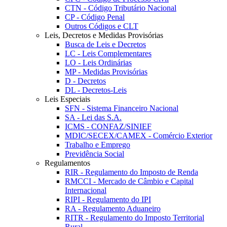
CTN - Código Tributário Nacional
CP - Código Penal
Outros Códigos e CLT
Leis, Decretos e Medidas Provisórias
Busca de Leis e Decretos
LC - Leis Complementares
LO - Leis Ordinárias
MP - Medidas Provisórias
D - Decretos
DL - Decretos-Leis
Leis Especiais
SFN - Sistema Financeiro Nacional
SA - Lei das S.A.
ICMS - CONFAZ/SINIEF
MDIC/SECEX/CAMEX - Comércio Exterior
Trabalho e Emprego
Previdência Social
Regulamentos
RIR - Regulamento do Imposto de Renda
RMCCI - Mercado de Câmbio e Capital
Internacional
RIPI - Regulamento do IPI
RA - Regulamento Aduaneiro
RITR - Regulamento do Imposto Territorial
Rural